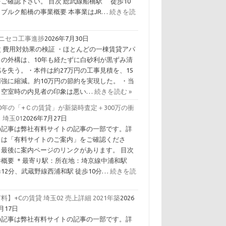
ご確認下さい。 目次 総武線船橋駅 徒歩10
 ブルク船橋の事業概要 本事業はJR…
続きを読
Ｃニセコ工事進捗
2026年7月30日
次 費用対効果の検証 ・ほとんどの一棟賃貸アパ
トの外構は、10年も経たずに白砂利が黒ずみ清
感を失う。・本件は約27万円の工事見積を、15
円強に縮減。約10万円の節約を実現した。 ・当
、空室時の内見者の印象は悪い…
続きを読む »
0年の「+Ｃの賃貸」が新築時査定＋300万の衝
 埼玉01
2026年7月27日
の記事は弊社有料サイトの記事の一部です。詳
くは「有料サイトのご案内」をご確認くださ
。最後に案内ページのリンクがあります。 目次
件概要 ＊最寄り駅：所在地：埼京線中浦和駅
12分、武蔵野線西浦和駅 徒歩10分…
続きを読
料】+Cの賃貸 埼玉02 売上詳細 2021年築
2026
月17日
の記事は弊社有料サイトの記事の一部です。詳