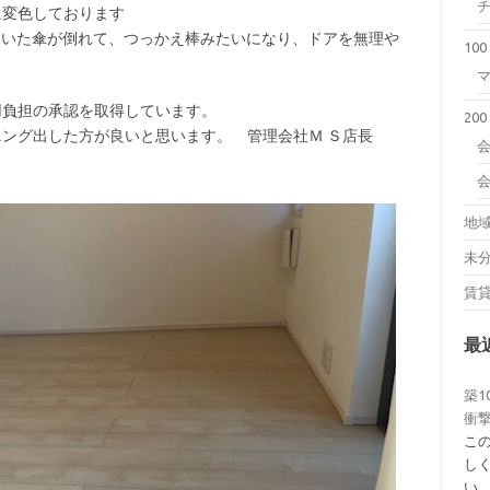
に変色しております
ていた傘が倒れて、つっかえ棒みたいになり、ドアを無理や
10
用負担の承認を取得しています。
20
ング出した方が良いと思います。 管理会社Ｍ Ｓ店長
会
地
未
賃
最
築1
衝撃
こ
し
い