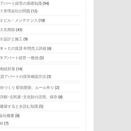
0 アパート経営の基礎知識
(94)
21 管理会社の問題
(12)
22 ビル・メンテナンス
(18)
23 共用部
(43)
25 設計と施工
(9)
28 ＋Ｃの賃貸 年間売上詳細
(6)
29 アパート経営 一般他
(5)
0 相続対策
(16)
賃貸アパートの採算確認方法
(3)
0 街づくり 駅前開発、ルール作り
(2)
0 洋館･古民家･文化財の活用、保存
(8)
0 建築するとき読む知識
(5)
0会社概要
(8)
NS
(7)