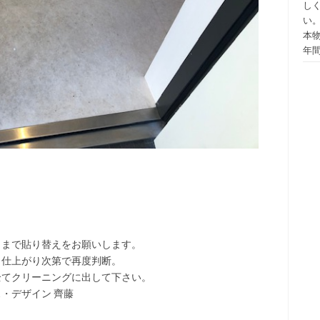
し
い
本
年
りまで貼り替えをお願いします。
、仕上がり次第で再度判断。
全てクリーニングに出して下さい。
・デザイン 齊藤