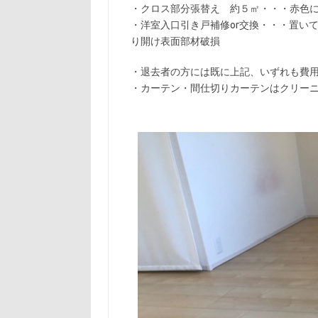
・クロス部分張替え 約５㎡・・・赤色
・洋室入口引き戸補修or交換・・・置い
り開け表面部材破損
・退去者の方には既に上記、いずれも費
・カーテン・間仕切りカーテンはクリーニ