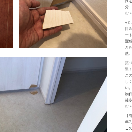
性を
分
む »
+
目
ー
潔
万
然
築1
撃！
こ
し
い
物
徒歩
む »
【有
年7
こ