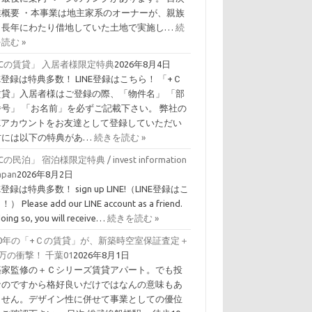
業概要 ・本事業は地主家系のオーナーが、親族
ら長年にわたり借地していた土地で実施し…
続
読む »
Cの賃貸」 入居者様限定特典
2026年8月4日
NE登録は特典多数！ LINE登録はこちら！ 「+Ｃ
賃貸」入居者様はご登録の際、「物件名」 「部
番号」 「お名前」を必ずご記載下さい。 弊社の
INEアカウントをお友達として登録していただい
方には以下の特典があ…
続きを読む »
Cの民泊」 宿泊様限定特典 / invest information
Japan
2026年8月2日
NE登録は特典多数！ sign up LINE!（LINE登録はこ
） Please add our LINE account as a friend.
doing so, you will receive…
続きを読む »
10年の「+Ｃの賃貸」が、新築時空室保証査定＋
0万の衝撃！ 千葉01
2026年8月1日
築家監修の＋Ｃシリーズ賃貸アパート。でも投
なのですから格好良いだけではなんの意味もあ
ません。デザイン性に併せて事業としての優位