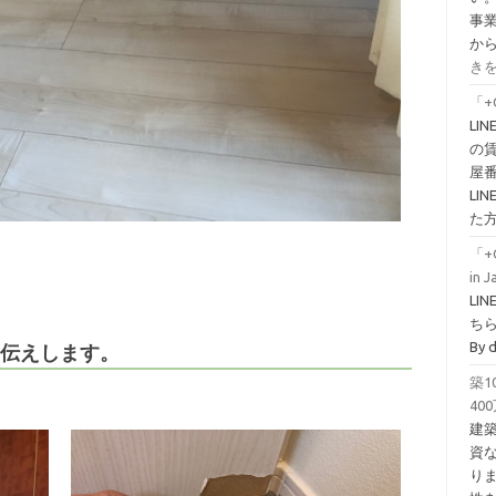
事
か
きを
「+
LI
の
屋
L
た
「+
in 
LI
ちら！
By 
をお伝えします。
築
40
建
資
り