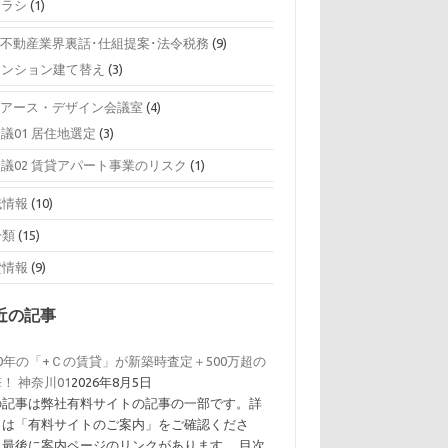
チラシ
(1)
0 不動産業界裏話･仕組提案･法令税務
(9)
マンション建て替え
(3)
0 アース・デザイン会議室
(4)
議01 居住地選定
(3)
会議02 賃貸アパート事業のリスク
(1)
域情報
(10)
分類
(15)
貸情報
(9)
近の記事
0年の「+Ｃの賃貸」が新築時査定＋500万超の
！ 神奈川01
2026年8月5日
の記事は弊社有料サイトの記事の一部です。詳
くは「有料サイトのご案内」をご確認くださ
。最後に案内ページのリンクがあります。 目次