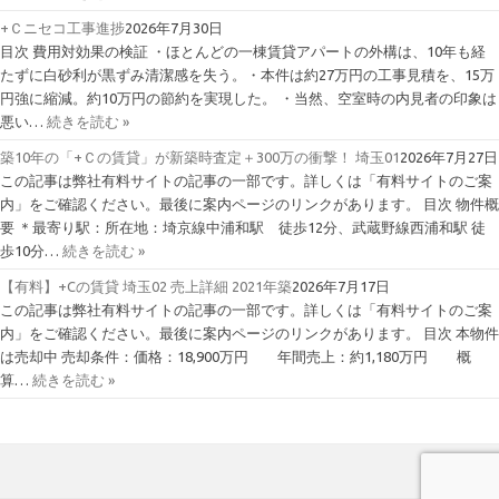
+Ｃニセコ工事進捗
2026年7月30日
目次 費用対効果の検証 ・ほとんどの一棟賃貸アパートの外構は、10年も経
たずに白砂利が黒ずみ清潔感を失う。・本件は約27万円の工事見積を、15万
円強に縮減。約10万円の節約を実現した。 ・当然、空室時の内見者の印象は
悪い…
続きを読む »
築10年の「+Ｃの賃貸」が新築時査定＋300万の衝撃！ 埼玉01
2026年7月27日
この記事は弊社有料サイトの記事の一部です。詳しくは「有料サイトのご案
内」をご確認ください。最後に案内ページのリンクがあります。 目次 物件概
要 ＊最寄り駅：所在地：埼京線中浦和駅 徒歩12分、武蔵野線西浦和駅 徒
歩10分…
続きを読む »
【有料】+Cの賃貸 埼玉02 売上詳細 2021年築
2026年7月17日
この記事は弊社有料サイトの記事の一部です。詳しくは「有料サイトのご案
内」をご確認ください。最後に案内ページのリンクがあります。 目次 本物件
は売却中 売却条件：価格：18,900万円 年間売上：約1,180万円 概
算…
続きを読む »