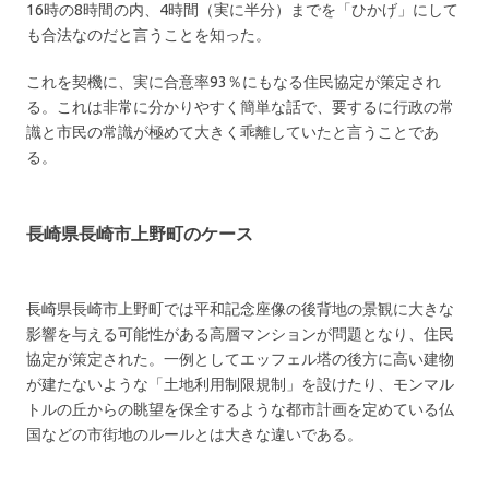
16時の8時間の内、4時間（実に半分）までを「ひかげ」にして
も合法なのだと言うことを知った。
これを契機に、実に合意率93％にもなる住民協定が策定され
る。これは非常に分かりやすく簡単な話で、要するに行政の常
識と市民の常識が極めて大きく乖離していたと言うことであ
る。
長崎県長崎市上野町のケース
長崎県長崎市上野町では平和記念座像の後背地の景観に大きな
影響を与える可能性がある高層マンションが問題となり、住民
協定が策定された。一例としてエッフェル塔の後方に高い建物
が建たないような「土地利用制限規制」を設けたり、モンマル
トルの丘からの眺望を保全するような都市計画を定めている仏
国などの市街地のルールとは大きな違いである。