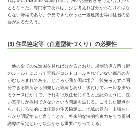
れは逆に14.95ｍの建築計画に合法のお墨付きを与えただけのこ
ととなった。専門家であれば、少し考えれば分からなければな
らない帰結であり、予見できなかった一級建築士等は猛省の必
要があるだろう。
(3) 住民協定等（任意型街づくり）の必要性
‥他の全ての先進国を見れば分かるとおり、規制誘導方策（街
のルール）によって景観がコントロールされていない都市の方
がむしろまれである。ところが我が国の場合、後先考えずに開
発できる箇所から開発した経緯もあり、後付けでルールを決め
るケースばかりで、それを行政任せにすると上記のように、緩
い基準しか採用できないという問題も生じる。こうした観点か
ら、むしろ法的には任意の住民協定に、地域の意向、主張をし
っかり明記すると言うことが、将来的な法的拘束力をもつ規制
誘導の策定という観点からも重要になってくる。