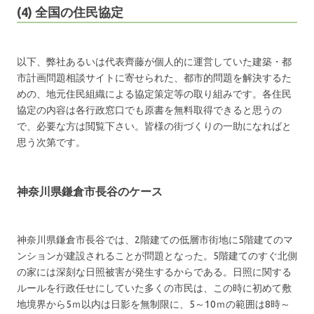
(4) 全国の住民協定
以下、弊社あるいは代表齊藤が個人的に運営していた建築・都
市計画問題相談サイトに寄せられた、都市的問題を解決するた
めの、地元住民組織による協定策定等の取り組みです。各住民
協定の内容は各行政窓口でも原書を無料取得できると思うの
で、必要な方は閲覧下さい。皆様の街づくりの一助になればと
思う次第です。
神奈川県鎌倉市長谷のケース
神奈川県鎌倉市長谷では、2階建ての低層市街地に5階建てのマ
ンションが建設されることが問題となった。5階建てのすぐ北側
の家には深刻な日照被害が発生するからである。日照に関する
ルールを行政任せにしていた多くの市民は、この時に初めて敷
地境界から5ｍ以内は日影を無制限に、5～10ｍの範囲は8時～