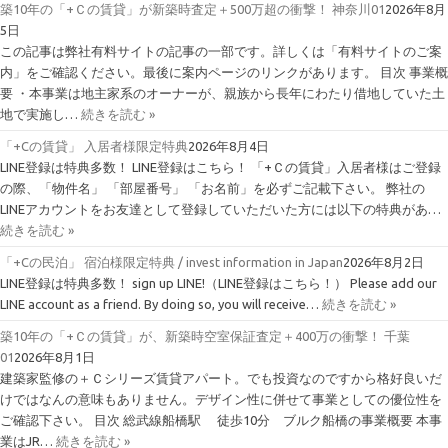
築10年の「+Ｃの賃貸」が新築時査定＋500万超の衝撃！ 神奈川01
2026年8月
5日
この記事は弊社有料サイトの記事の一部です。詳しくは「有料サイトのご案
内」をご確認ください。最後に案内ページのリンクがあります。 目次 事業概
要 ・本事業は地主家系のオーナーが、親族から長年にわたり借地していた土
地で実施し…
続きを読む »
「+Cの賃貸」 入居者様限定特典
2026年8月4日
LINE登録は特典多数！ LINE登録はこちら！ 「+Ｃの賃貸」入居者様はご登録
の際、「物件名」 「部屋番号」 「お名前」を必ずご記載下さい。 弊社の
LINEアカウントをお友達として登録していただいた方には以下の特典があ…
続きを読む »
「+Cの民泊」 宿泊様限定特典 / invest information in Japan
2026年8月2日
LINE登録は特典多数！ sign up LINE!（LINE登録はこちら！） Please add our
LINE account as a friend. By doing so, you will receive…
続きを読む »
築10年の「+Ｃの賃貸」が、新築時空室保証査定＋400万の衝撃！ 千葉
01
2026年8月1日
建築家監修の＋Ｃシリーズ賃貸アパート。でも投資なのですから格好良いだ
けではなんの意味もありません。デザイン性に併せて事業としての優位性を
ご確認下さい。 目次 総武線船橋駅 徒歩10分 ブルク船橋の事業概要 本事
業はJR…
続きを読む »