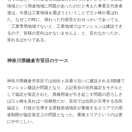
地域という用途地域に問題があったのだと考えた事業主代表者
達は、今度は工業地域を選ぼうということで江ヶ崎が選ばれ
た。なぜこの時に、係わった行政官がおせっかいであっても、
「工業専用地域でないと、工業地域ではマンションは建設でき
るので、皆様の意向はかないませんよ」と、言わなかったか。
呆れるばかりである。
神奈川県鎌倉市笹目のケース
神奈川県鎌倉市笹目では由比ヶ浜通り沿いに建設される5階建て
マンション建設が問題となり、上記長谷の住民協定をモデルと
して協定が策定された。異種用途が引き起こす問題の恐ろしさ
は江ヶ崎を見れば一目瞭然だが、笹目では住民が主導する住民
協定と、行政が主導する景観形成地区が重複するエリアでの用
途制限が協定策定上の問題となった。重複エリアというのは更
にややこしい。