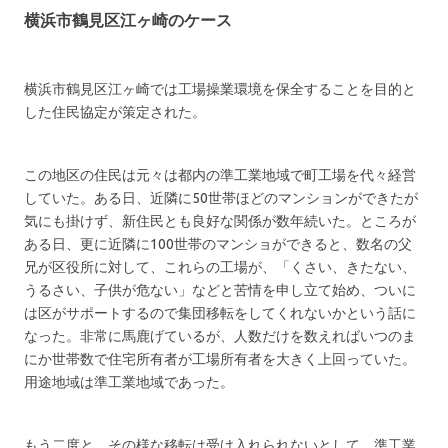
横浜市鶴見区江ヶ崎のケース
横浜市鶴見区江ヶ崎では工場操業環境を保全することを目的と
した住民協定が策定された。
この地区の住民は元々は都内の準工業地域で町工場を代々経営
していた。ある日、近隣に50世帯ほどのマンションができたが
気にも掛けず、新住民とも良好な関係が数年続いた。ところが
ある日、更に近隣に100世帯のマンショができると、数名の父
兄が区役所に対して、これらの工場が、「くさい、きたない、
うるさい、子供が危ない」などと苦情を申し立て始め、ついに
は区がサポートするので集団移転をしてくれないかという話に
なった。非常に馬鹿げているが、人数だけを数えればいつのま
にか世帯数で住宅所有者が工場所有者を大きく上回っていた。
用途地域は準工業地域であった。
もう二度と、その様な移転は受け入れられないとして、準工業