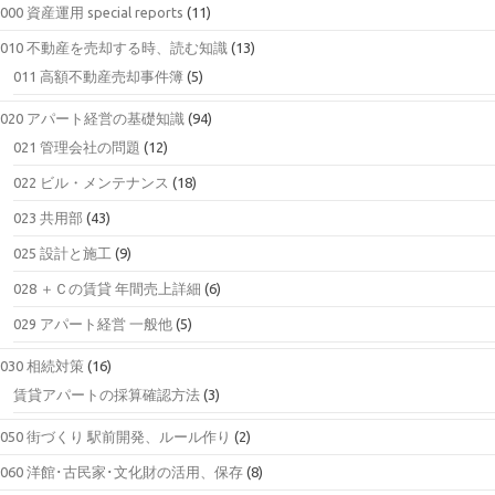
000 資産運用 special reports
(11)
010 不動産を売却する時、読む知識
(13)
011 高額不動産売却事件簿
(5)
020 アパート経営の基礎知識
(94)
021 管理会社の問題
(12)
022 ビル・メンテナンス
(18)
023 共用部
(43)
025 設計と施工
(9)
028 ＋Ｃの賃貸 年間売上詳細
(6)
029 アパート経営 一般他
(5)
030 相続対策
(16)
賃貸アパートの採算確認方法
(3)
050 街づくり 駅前開発、ルール作り
(2)
060 洋館･古民家･文化財の活用、保存
(8)