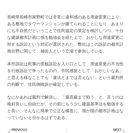
長崎県長崎市家野町では非常に違和感のある用途変更により、
ある敷地でタワーマンションが建てられることになり、あまり
にも不自然だということで住民協定の策定を検討しつつ、十分
な建築都市計画に係る勉強会を経た上で、おかしな用途変更に
対する訴訟という対応が選択された。弊社はこの訴訟の都市計
画分野に関して、補佐人という立場で参加している。
本件訴訟は民事の景観訴訟を入り口として、用途変更の不当性
を行政訴訟で争ったものの、市民感覚として「おかしいなあ」
と思える様なことでも「違法とまでは言えない」という裁判所
の判断で、住民側敗訴が確定している。
なにかあれば裁判で解決し、「最高裁まで戦う」と、言うのは
格好良いし自由だが、その前にもう少し建築基準法を勉強する
と良い。そんなに簡単で公正な構造に、我が国の都市計画はな
っていないと分かるはずである。
PREVIOUS
NEXT