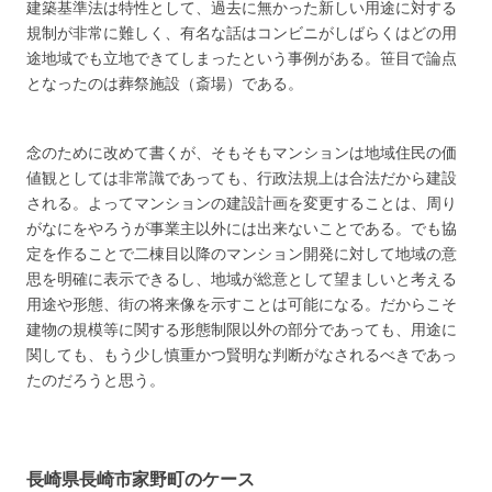
建築基準法は特性として、過去に無かった新しい用途に対する
規制が非常に難しく、有名な話はコンビニがしばらくはどの用
途地域でも立地できてしまったという事例がある。笹目で論点
となったのは葬祭施設（斎場）である。
念のために改めて書くが、そもそもマンションは地域住民の価
値観としては非常識であっても、行政法規上は合法だから建設
される。よってマンションの建設計画を変更することは、周り
がなにをやろうが事業主以外には出来ないことである。でも協
定を作ることで二棟目以降のマンション開発に対して地域の意
思を明確に表示できるし、地域が総意として望ましいと考える
用途や形態、街の将来像を示すことは可能になる。だからこそ
建物の規模等に関する形態制限以外の部分であっても、用途に
関しても、もう少し慎重かつ賢明な判断がなされるべきであっ
たのだろうと思う。
長崎県長崎市家野町のケース