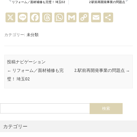
リフォーム／面材補修も完璧！ 埼玉02
2.駅前再開発事業の問題点
X
Li
Fa
T
W
G
C
E
共
n
c
hr
h
m
o
m
有
e
e
e
at
ail
p
ail
カテゴリー:
未分類
b
a
s
y
o
d
A
Li
投稿ナビゲーション
o
s
p
n
←
リフォーム／面材補修も完
2.駅前再開発事業の問題点
→
k
p
k
璧！ 埼玉02
カテゴリー