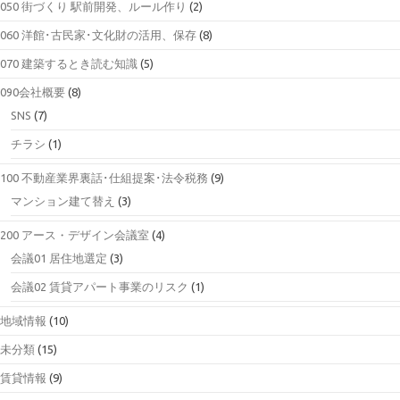
050 街づくり 駅前開発、ルール作り
(2)
060 洋館･古民家･文化財の活用、保存
(8)
070 建築するとき読む知識
(5)
090会社概要
(8)
SNS
(7)
チラシ
(1)
100 不動産業界裏話･仕組提案･法令税務
(9)
マンション建て替え
(3)
200 アース・デザイン会議室
(4)
会議01 居住地選定
(3)
会議02 賃貸アパート事業のリスク
(1)
地域情報
(10)
未分類
(15)
賃貸情報
(9)