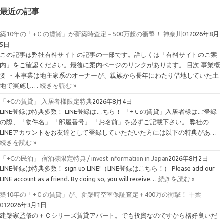
最近の記事
築10年の「+Ｃの賃貸」が新築時査定＋500万超の衝撃！ 神奈川01
2026年8月
5日
この記事は弊社有料サイトの記事の一部です。詳しくは「有料サイトのご案
内」をご確認ください。最後に案内ページのリンクがあります。 目次 事業概
要 ・本事業は地主家系のオーナーが、親族から長年にわたり借地していた土
地で実施し…
続きを読む »
「+Cの賃貸」 入居者様限定特典
2026年8月4日
LINE登録は特典多数！ LINE登録はこちら！ 「+Ｃの賃貸」入居者様はご登録
の際、「物件名」 「部屋番号」 「お名前」を必ずご記載下さい。 弊社の
LINEアカウントをお友達として登録していただいた方には以下の特典があ…
続きを読む »
「+Cの民泊」 宿泊様限定特典 / invest information in Japan
2026年8月2日
LINE登録は特典多数！ sign up LINE!（LINE登録はこちら！） Please add our
LINE account as a friend. By doing so, you will receive…
続きを読む »
築10年の「+Ｃの賃貸」が、新築時空室保証査定＋400万の衝撃！ 千葉
01
2026年8月1日
建築家監修の＋Ｃシリーズ賃貸アパート。でも投資なのですから格好良いだ