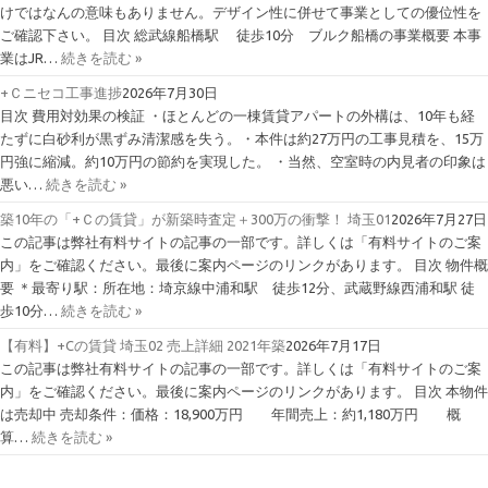
けではなんの意味もありません。デザイン性に併せて事業としての優位性を
ご確認下さい。 目次 総武線船橋駅 徒歩10分 ブルク船橋の事業概要 本事
業はJR…
続きを読む »
+Ｃニセコ工事進捗
2026年7月30日
目次 費用対効果の検証 ・ほとんどの一棟賃貸アパートの外構は、10年も経
たずに白砂利が黒ずみ清潔感を失う。・本件は約27万円の工事見積を、15万
円強に縮減。約10万円の節約を実現した。 ・当然、空室時の内見者の印象は
悪い…
続きを読む »
築10年の「+Ｃの賃貸」が新築時査定＋300万の衝撃！ 埼玉01
2026年7月27日
この記事は弊社有料サイトの記事の一部です。詳しくは「有料サイトのご案
内」をご確認ください。最後に案内ページのリンクがあります。 目次 物件概
要 ＊最寄り駅：所在地：埼京線中浦和駅 徒歩12分、武蔵野線西浦和駅 徒
歩10分…
続きを読む »
【有料】+Cの賃貸 埼玉02 売上詳細 2021年築
2026年7月17日
この記事は弊社有料サイトの記事の一部です。詳しくは「有料サイトのご案
内」をご確認ください。最後に案内ページのリンクがあります。 目次 本物件
は売却中 売却条件：価格：18,900万円 年間売上：約1,180万円 概
算…
続きを読む »