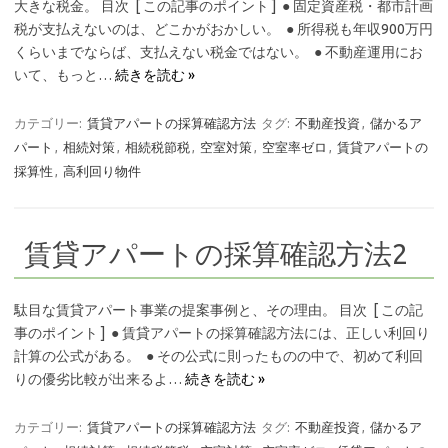
大きな税金。 目次 [ この記事のポイント ] ● 固定資産税・都市計画
税が支払えないのは、どこかがおかしい。 ● 所得税も年収900万円
くらいまでならば、支払えない税金ではない。 ● 不動産運用にお
いて、もっと…
続きを読む »
カテゴリー:
賃貸アパートの採算確認方法
タグ:
不動産投資
,
儲かるア
パート
,
相続対策
,
相続税節税
,
空室対策
,
空室率ゼロ
,
賃貸アパートの
採算性
,
高利回り物件
賃貸アパートの採算確認方法2
駄目な賃貸アパート事業の提案事例と、その理由。 目次 [ この記
事のポイント ] ● 賃貸アパートの採算確認方法には、正しい利回り
計算の公式がある。 ● その公式に則ったものの中で、初めて利回
りの優劣比較が出来るよ…
続きを読む »
カテゴリー:
賃貸アパートの採算確認方法
タグ:
不動産投資
,
儲かるア