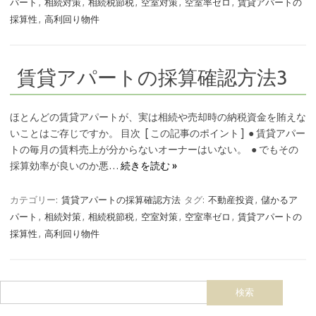
パート
,
相続対策
,
相続税節税
,
空室対策
,
空室率ゼロ
,
賃貸アパートの
採算性
,
高利回り物件
賃貸アパートの採算確認方法3
ほとんどの賃貸アパートが、実は相続や売却時の納税資金を賄えな
いことはご存じですか。 目次 [ この記事のポイント ] ● 賃貸アパー
トの毎月の賃料売上が分からないオーナーはいない。 ● でもその
採算効率が良いのか悪…
続きを読む »
カテゴリー:
賃貸アパートの採算確認方法
タグ:
不動産投資
,
儲かるア
パート
,
相続対策
,
相続税節税
,
空室対策
,
空室率ゼロ
,
賃貸アパートの
採算性
,
高利回り物件