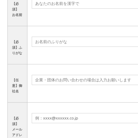
【必
須】
お名前
【必
須】
ふ
りがな
【任
意】
御
社名
【必
須】
メール
アドレ