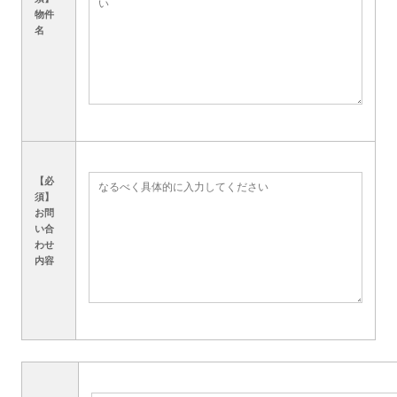
物件
名
【必
須】
お問
い合
わせ
内容