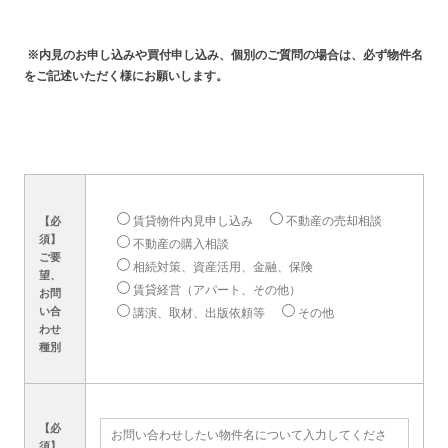
※内見のお申し込みや買付申し込み、個別のご質問の場合は、必ず物件名
をご記述いただく様にお願いします。
賃貸物件内見申し込み
不動産の売却相談
【必
須】
不動産の購入相談
ご要
相続対策、資産活用、金融、保険
望、
賃貸経営（アパート、その他）
お問
い合
講演、取材、出版依頼等
その他
わせ
種別
【必
須】