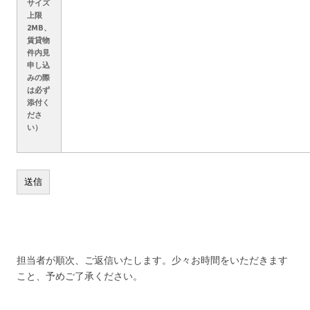
サイズ
上限
2MB、
賃貸物
件内見
申し込
みの際
は必ず
添付く
ださ
い）
担当者が順次、ご返信いたします。少々お時間をいただきます
こと、予めご了承ください。