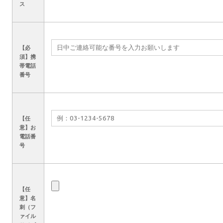
ス
【必
須】
携
帯電話
番号
【任
意】
お
電話番
号
【任
意】
名
刺（フ
ァイル