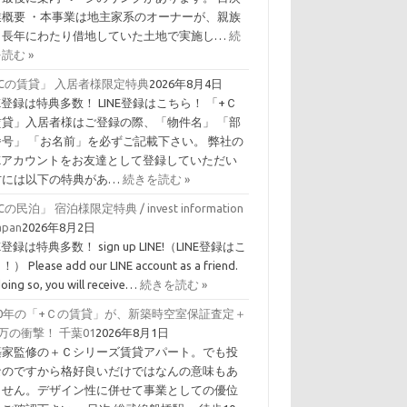
業概要 ・本事業は地主家系のオーナーが、親族
ら長年にわたり借地していた土地で実施し…
続
読む »
Cの賃貸」 入居者様限定特典
2026年8月4日
NE登録は特典多数！ LINE登録はこちら！ 「+Ｃ
賃貸」入居者様はご登録の際、「物件名」 「部
番号」 「お名前」を必ずご記載下さい。 弊社の
INEアカウントをお友達として登録していただい
方には以下の特典があ…
続きを読む »
Cの民泊」 宿泊様限定特典 / invest information
Japan
2026年8月2日
NE登録は特典多数！ sign up LINE!（LINE登録はこ
） Please add our LINE account as a friend.
doing so, you will receive…
続きを読む »
10年の「+Ｃの賃貸」が、新築時空室保証査定＋
0万の衝撃！ 千葉01
2026年8月1日
築家監修の＋Ｃシリーズ賃貸アパート。でも投
なのですから格好良いだけではなんの意味もあ
ません。デザイン性に併せて事業としての優位