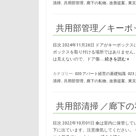
清掃
,
共用部管理
,
廊下の私物
,
改善提案
,
東京0
共用部管理／キーボッ
目次 2024年11月26日 ドアがキーボッ
ボックスを取り付ける場所ではありません
は見えないので、ドア傷…
続きを読む »
カテゴリー:
020 アパート経営の基礎知識
023
清掃
,
共用部管理
,
廊下の私物
,
改善提案
,
東京0
共用部清掃 ／廊下の
目次 2022年10月01日 傘は室内に保管
下に出ています。注意換気してください。