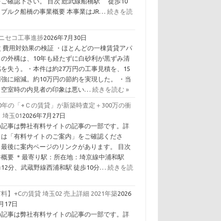
ご確認下さい。 目次 総武線船橋駅 徒歩10
 ブルク船橋の事業概要 本事業はJR…
続きを読
Ｃニセコ工事進捗
2026年7月30日
次 費用対効果の検証 ・ほとんどの一棟賃貸アパ
トの外構は、10年も経たずに白砂利が黒ずみ清
感を失う。・本件は約27万円の工事見積を、15
円強に縮減。約10万円の節約を実現した。 ・当
、空室時の内見者の印象は悪い…
続きを読む »
0年の「+Ｃの賃貸」が新築時査定＋300万の衝
 埼玉01
2026年7月27日
の記事は弊社有料サイトの記事の一部です。詳
くは「有料サイトのご案内」をご確認くださ
。最後に案内ページのリンクがあります。 目次
件概要 ＊最寄り駅：所在地：埼京線中浦和駅
12分、武蔵野線西浦和駅 徒歩10分…
続きを読
料】+Cの賃貸 埼玉02 売上詳細 2021年築
2026
月17日
の記事は弊社有料サイトの記事の一部です。詳