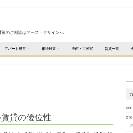
対策のご相談はアース・デザインへ
アパート経営
相続対策
洋館・古民家
賃貸一覧
000
の賃貸の優位性
01
0