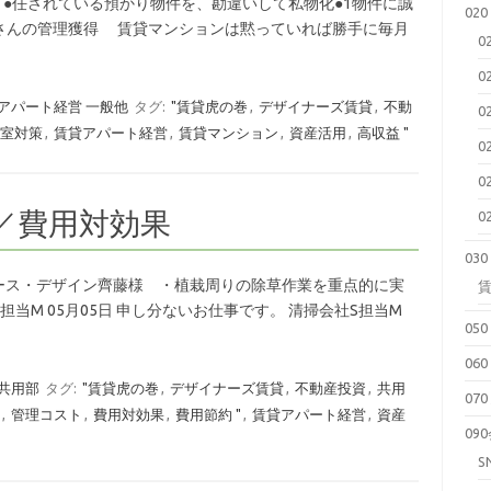
イント●任されている預かり物件を、勘違いして私物化●1物件に誠
02
さんの管理獲得 賃貸マンションは黙っていれば勝手に毎月
0
0
9 アパート経営 一般他
タグ:
"賃貸虎の巻
,
デザイナーズ賃貸
,
不動
0
室対策
,
賃貸アパート経営
,
賃貸マンション
,
資産活用
,
高収益 "
0
0
／費用対効果
0
03
 アース・デザイン齊藤様 ・植栽周りの除草作業を重点的に実
当M 05月05日 申し分ないお仕事です。 清掃会社S担当M
05
06
 共用部
タグ:
"賃貸虎の巻
,
デザイナーズ賃貸
,
不動産投資
,
共用
07
,
管理コスト
,
費用対効果
,
費用節約 "
,
賃貸アパート経営
,
資産
09
S