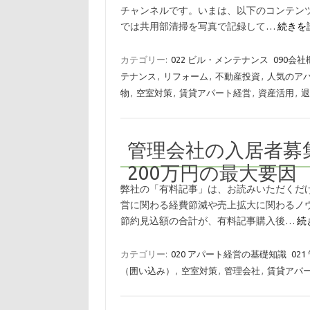
チャンネルです。いまは、以下のコンテンツ
では共用部清掃を写真で記録して…
続きを読
カテゴリー:
022 ビル・メンテナンス
090会社
テナンス
,
リフォーム
,
不動産投資
,
人気のア
物
,
空室対策
,
賃貸アパート経営
,
資産活用
,
退
管理会社の入居者募
200万円の最大要因
弊社の「有料記事」は、お読みいただくだ
営に関わる経費節減や売上拡大に関わるノ
節約見込額の合計が、有料記事購入後…
続
カテゴリー:
020 アパート経営の基礎知識
02
（囲い込み）
,
空室対策
,
管理会社
,
賃貸アパ