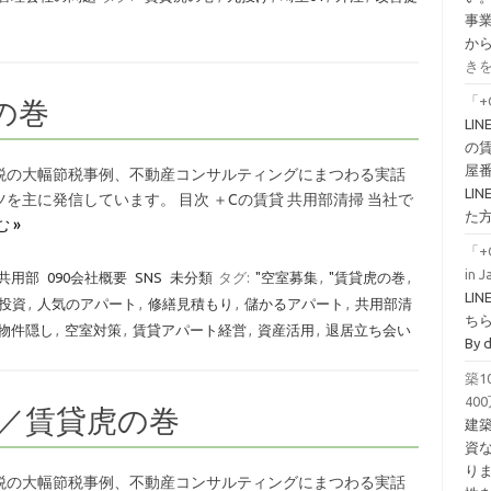
事
か
きを
「+
の巻
LI
の
屋
税の大幅節税事例、不動産コンサルティングにまつわる実話
L
主に発信しています。 目次 ＋Cの賃貸 共用部清掃 当社で
た
 »
「+
in 
 共用部
090会社概要
SNS
未分類
タグ:
"空室募集
,
"賃貸虎の巻
,
LI
投資
,
人気のアパート
,
修繕見積もり
,
儲かるアパート
,
共用部清
ちら！
物件隠し
,
空室対策
,
賃貸アパート経営
,
資産活用
,
退居立ち会い
By 
築
40
／賃貸虎の巻
建
資
り
税の大幅節税事例、不動産コンサルティングにまつわる実話