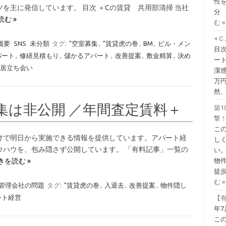
性を
を主に発信しています。 目次 ＋Cの賃貸 共用部清掃 当社
分
む »
む »
+
概要
SNS
未分類
タグ:
"空室募集
,
"賃貸虎の巻
,
BM
,
ビル・メン
目
パート
,
修繕見積もり
,
儲かるアパート
,
改善提案
,
敷金精算
,
決め
ー
居立ち会い
潔
万
然
集は非公開 ／年間査定賃料＋
築1
撃！
こ
けで明日から実施できる情報を提供しています。アパート経
し
ウハウを、包み隠さず公開しています。 「有料記事」一覧の
い
きを読む »
物
徒歩
む »
1 管理会社の問題
タグ:
"賃貸虎の巻
,
入退去
,
改善提案
,
物件隠し
ート経営
【有
年7
こ