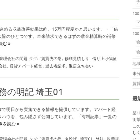
10
見込める収益改善効果は約、15万円程度かと思います。・「借
20
欠陥のひとつです。本来請求できるはずの敷金精算時の補修
会
む »
1 管理会社の問題
タグ:
"賃貸虎の巻
,
修繕見積もり
,
借り上げ保証
地
会社
,
賃貸アパート経営
,
退去者請求
,
退居立ち会い
未
賃
務の明記 埼玉01
最
けで明日から実施できる情報を提供しています。アパート経
築1
ウハウを、包み隠さず公開しています。 「有料記事」一覧の
衝撃
きを読む »
こ
し
1 管理会社の問題
タグ:
"賃貸虎の巻
,
丸投げ
,
埼玉01
,
外注
,
改善提
い