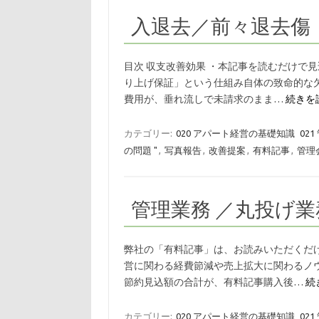
入退去／前々退去傷
目次 収支改善効果 ・本記事を読むだけで
り上げ保証」という仕組み自体の致命的な
費用が、垂れ流しで未請求のまま…
続きを読
カテゴリー:
020 アパート経営の基礎知識
02
の問題 "
,
写真報告
,
改善提案
,
有料記事
,
管理
管理業務 ／丸投げ業
弊社の「有料記事」は、お読みいただくだ
営に関わる経費節減や売上拡大に関わるノ
節約見込額の合計が、有料記事購入後…
続
カテゴリー:
020 アパート経営の基礎知識
02