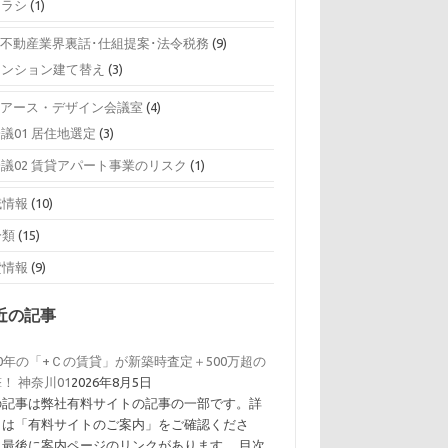
チラシ
(1)
0 不動産業界裏話･仕組提案･法令税務
(9)
マンション建て替え
(3)
0 アース・デザイン会議室
(4)
議01 居住地選定
(3)
会議02 賃貸アパート事業のリスク
(1)
域情報
(10)
分類
(15)
貸情報
(9)
近の記事
0年の「+Ｃの賃貸」が新築時査定＋500万超の
！ 神奈川01
2026年8月5日
の記事は弊社有料サイトの記事の一部です。詳
くは「有料サイトのご案内」をご確認くださ
。最後に案内ページのリンクがあります。 目次