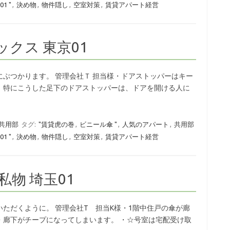
1 "
,
決め物
,
物件隠し
,
空室対策
,
賃貸アパート経営
クス 東京01
クスにぶつかります。 管理会社Ｔ 担当様・ドアストッパーはキー
。特にこうした足下のドアストッパーは、ドアを開ける人に
 共用部
タグ:
"賃貸虎の巻
,
ビニール傘 "
,
人気のアパート
,
共用部
1 "
,
決め物
,
物件隠し
,
空室対策
,
賃貸アパート経営
私物 埼玉01
していただくように。 管理会社T 担当K様・1階中住戸の傘が廊
・廊下がチープになってしまいます。 ・☆号室は宅配受け取