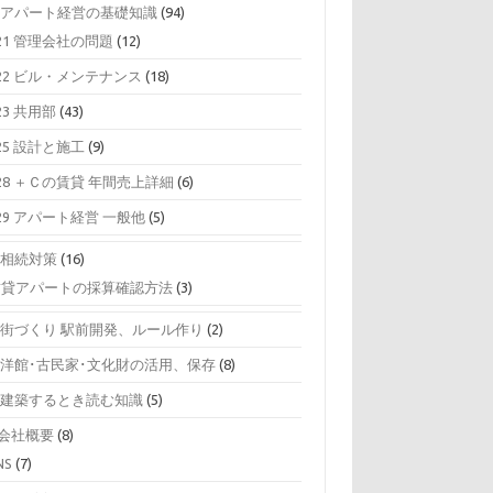
0 アパート経営の基礎知識
(94)
21 管理会社の問題
(12)
22 ビル・メンテナンス
(18)
23 共用部
(43)
25 設計と施工
(9)
28 ＋Ｃの賃貸 年間売上詳細
(6)
29 アパート経営 一般他
(5)
0 相続対策
(16)
賃貸アパートの採算確認方法
(3)
0 街づくり 駅前開発、ルール作り
(2)
0 洋館･古民家･文化財の活用、保存
(8)
0 建築するとき読む知識
(5)
0会社概要
(8)
NS
(7)