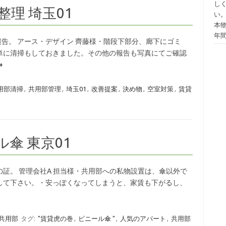
し
理 埼玉01
い
本
年
回報告。 アース・デザイン 齊藤様・階段下部分、廊下にゴミ
単に清掃もしておきました。その他の報告も写真にてご確認
»
用部清掃
,
共用部管理
,
埼玉01
,
改善提案
,
決め物
,
空室対策
,
賃貸
傘 東京01
ートの証。 管理会社A 担当様・共用部への私物設置は、傘以外で
して下さい。・安っぽくなってしまうと、家賃も下がるし、
 共用部
タグ:
"賃貸虎の巻
,
ビニール傘 "
,
人気のアパート
,
共用部