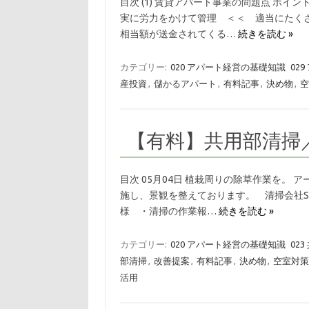
目次 (1) 賃貸アパート事業の問題点 ポ
実に労力をかけて管理 ＜＜ 適当にたく
相当額が送金されてくる…
続きを読む »
カテゴリー:
020 アパート経営の基礎知識
02
産投資
,
儲かるアパート
,
有料記事
,
決め物
,
空
【有料】共用部清掃
目次 05月04日 植栽周りの除草作業を。
施し、景観を整えております。 清掃会社S担
様 ・清掃の作業報…
続きを読む »
カテゴリー:
020 アパート経営の基礎知識
023
部清掃
,
改善提案
,
有料記事
,
決め物
,
空室対策
活用