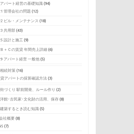
0 アパート経営の基礎知識
(94)
21 管理会社の問題
(12)
22 ビル・メンテナンス
(18)
23 共用部
(43)
25 設計と施工
(9)
28 ＋Ｃの賃貸 年間売上詳細
(6)
29 アパート経営 一般他
(5)
0 相続対策
(16)
賃貸アパートの採算確認方法
(3)
0 街づくり 駅前開発、ルール作り
(2)
0 洋館･古民家･文化財の活用、保存
(8)
0 建築するとき読む知識
(5)
0会社概要
(8)
NS
(7)