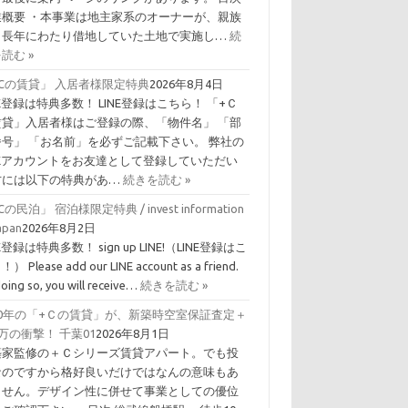
業概要 ・本事業は地主家系のオーナーが、親族
ら長年にわたり借地していた土地で実施し…
続
読む »
Cの賃貸」 入居者様限定特典
2026年8月4日
NE登録は特典多数！ LINE登録はこちら！ 「+Ｃ
賃貸」入居者様はご登録の際、「物件名」 「部
番号」 「お名前」を必ずご記載下さい。 弊社の
INEアカウントをお友達として登録していただい
方には以下の特典があ…
続きを読む »
Cの民泊」 宿泊様限定特典 / invest information
Japan
2026年8月2日
NE登録は特典多数！ sign up LINE!（LINE登録はこ
） Please add our LINE account as a friend.
doing so, you will receive…
続きを読む »
10年の「+Ｃの賃貸」が、新築時空室保証査定＋
0万の衝撃！ 千葉01
2026年8月1日
築家監修の＋Ｃシリーズ賃貸アパート。でも投
なのですから格好良いだけではなんの意味もあ
ません。デザイン性に併せて事業としての優位