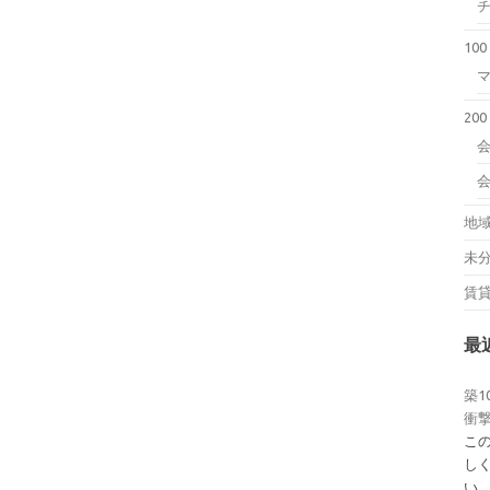
10
20
会
地
未
賃
最
築1
衝撃
こ
し
い