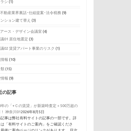
チラシ
(1)
0 不動産業界裏話･仕組提案･法令税務
(9)
マンション建て替え
(3)
0 アース・デザイン会議室
(4)
議01 居住地選定
(3)
会議02 賃貸アパート事業のリスク
(1)
域情報
(10)
分類
(15)
貸情報
(9)
近の記事
0年の「+Ｃの賃貸」が新築時査定＋500万超の
！ 神奈川01
2026年8月5日
の記事は弊社有料サイトの記事の一部です。詳
くは「有料サイトのご案内」をご確認くださ
。最後に案内ページのリンクがあります。 目次