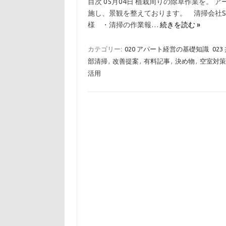
目次 05月04日 植栽周りの除草作業を。
施し、景観を整えております。 清掃会社S担
様 ・清掃の作業報…
続きを読む »
カテゴリー:
020 アパート経営の基礎知識
023
部清掃
,
改善提案
,
有料記事
,
決め物
,
空室対策
活用