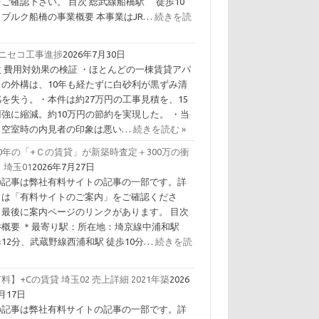
ご確認下さい。 目次 総武線船橋駅 徒歩10
 ブルク船橋の事業概要 本事業はJR…
続きを読
Ｃニセコ工事進捗
2026年7月30日
次 費用対効果の検証 ・ほとんどの一棟賃貸アパ
トの外構は、10年も経たずに白砂利が黒ずみ清
感を失う。・本件は約27万円の工事見積を、15
円強に縮減。約10万円の節約を実現した。 ・当
、空室時の内見者の印象は悪い…
続きを読む »
0年の「+Ｃの賃貸」が新築時査定＋300万の衝
 埼玉01
2026年7月27日
の記事は弊社有料サイトの記事の一部です。詳
くは「有料サイトのご案内」をご確認くださ
。最後に案内ページのリンクがあります。 目次
件概要 ＊最寄り駅：所在地：埼京線中浦和駅
12分、武蔵野線西浦和駅 徒歩10分…
続きを読
料】+Cの賃貸 埼玉02 売上詳細 2021年築
2026
月17日
の記事は弊社有料サイトの記事の一部です。詳