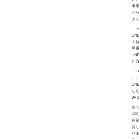
事
か
きを
「+
LI
の
屋
L
た
「+
in 
LI
ちら！
By 
築
40
建
資
り