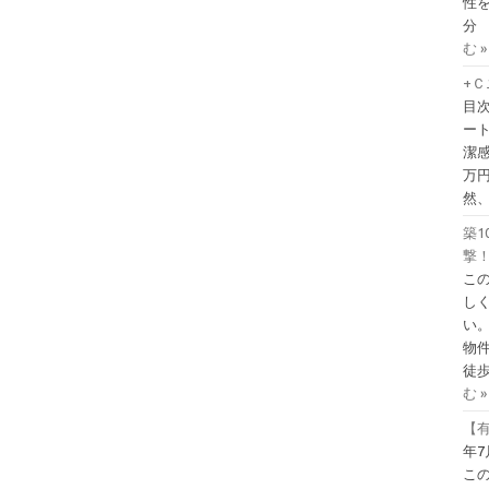
性を
分
む »
+
目
ー
潔
万
然
築1
撃！
こ
し
い
物
徒歩
む »
【有
年7
こ