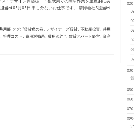
 アース・デザイン齊藤様 ・植栽周りの除草作業を重点的に実
02
当M 05月05日 申し分ないお仕事です。 清掃会社S担当M
0
0
 共用部
タグ:
"賃貸虎の巻
,
デザイナーズ賃貸
,
不動産投資
,
共用
0
,
管理コスト
,
費用対効果
,
費用節約 "
,
賃貸アパート経営
,
資産
0
0
0
03
05
06
07
09
S