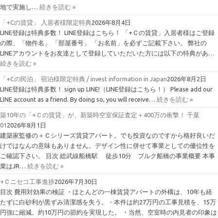
地で実施し…
続きを読む »
「+Cの賃貸」 入居者様限定特典
2026年8月4日
LINE登録は特典多数！ LINE登録はこちら！ 「+Ｃの賃貸」入居者様はご登録
の際、「物件名」 「部屋番号」 「お名前」を必ずご記載下さい。 弊社の
LINEアカウントをお友達として登録していただいた方には以下の特典があ…
続きを読む »
「+Cの民泊」 宿泊様限定特典 / invest information in Japan
2026年8月2日
LINE登録は特典多数！ sign up LINE!（LINE登録はこちら！） Please add our
LINE account as a friend. By doing so, you will receive…
続きを読む »
築10年の「+Ｃの賃貸」が、新築時空室保証査定＋400万の衝撃！ 千葉
01
2026年8月1日
建築家監修の＋Ｃシリーズ賃貸アパート。でも投資なのですから格好良いだ
けではなんの意味もありません。デザイン性に併せて事業としての優位性を
ご確認下さい。 目次 総武線船橋駅 徒歩10分 ブルク船橋の事業概要 本事
業はJR…
続きを読む »
+Ｃニセコ工事進捗
2026年7月30日
目次 費用対効果の検証 ・ほとんどの一棟賃貸アパートの外構は、10年も経
たずに白砂利が黒ずみ清潔感を失う。・本件は約27万円の工事見積を、15万
円強に縮減。約10万円の節約を実現した。 ・当然、空室時の内見者の印象は