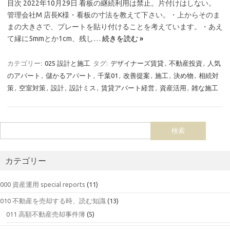
目次 2022年10月29日 看板の継続利用は禁止。片付けはしない。
管理会社M 店長K様・看板の寸法を教えて下さい。・上からそのま
まの大きさで、プレートを貼り付けることを考えています。・あえ
て縁に5mmとか1cm、残し…
続きを読む »
カテゴリー:
025 設計と施工
タグ:
デザイナーズ賃貸
,
不動産投資
,
人気
のアパート
,
儲かるアパート
,
千葉01
,
改善提案
,
施工
,
決め物
,
相続対
策
,
空室対策
,
設計
,
設計ミス
,
賃貸アパート経営
,
資産活用
,
雑な施工
カテゴリー
000 資産運用 special reports
(11)
010 不動産を売却する時、読む知識
(13)
011 高額不動産売却事件簿
(5)