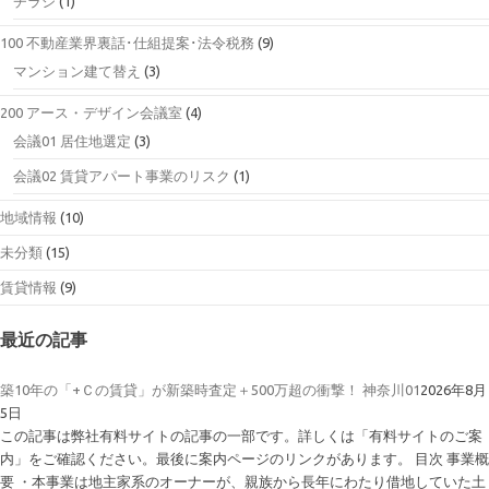
チラシ
(1)
100 不動産業界裏話･仕組提案･法令税務
(9)
マンション建て替え
(3)
200 アース・デザイン会議室
(4)
会議01 居住地選定
(3)
会議02 賃貸アパート事業のリスク
(1)
地域情報
(10)
未分類
(15)
賃貸情報
(9)
最近の記事
築10年の「+Ｃの賃貸」が新築時査定＋500万超の衝撃！ 神奈川01
2026年8月
5日
この記事は弊社有料サイトの記事の一部です。詳しくは「有料サイトのご案
内」をご確認ください。最後に案内ページのリンクがあります。 目次 事業概
要 ・本事業は地主家系のオーナーが、親族から長年にわたり借地していた土