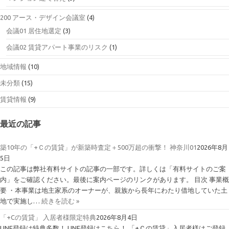
200 アース・デザイン会議室
(4)
会議01 居住地選定
(3)
会議02 賃貸アパート事業のリスク
(1)
地域情報
(10)
未分類
(15)
賃貸情報
(9)
最近の記事
築10年の「+Ｃの賃貸」が新築時査定＋500万超の衝撃！ 神奈川01
2026年8月
5日
この記事は弊社有料サイトの記事の一部です。詳しくは「有料サイトのご案
内」をご確認ください。最後に案内ページのリンクがあります。 目次 事業概
要 ・本事業は地主家系のオーナーが、親族から長年にわたり借地していた土
地で実施し…
続きを読む »
「+Cの賃貸」 入居者様限定特典
2026年8月4日
LINE登録は特典多数！ LINE登録はこちら！ 「+Ｃの賃貸」入居者様はご登録