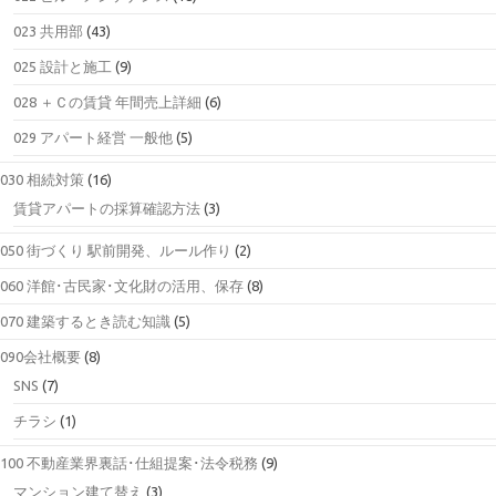
023 共用部
(43)
025 設計と施工
(9)
028 ＋Ｃの賃貸 年間売上詳細
(6)
029 アパート経営 一般他
(5)
030 相続対策
(16)
賃貸アパートの採算確認方法
(3)
050 街づくり 駅前開発、ルール作り
(2)
060 洋館･古民家･文化財の活用、保存
(8)
070 建築するとき読む知識
(5)
090会社概要
(8)
SNS
(7)
チラシ
(1)
100 不動産業界裏話･仕組提案･法令税務
(9)
マンション建て替え
(3)