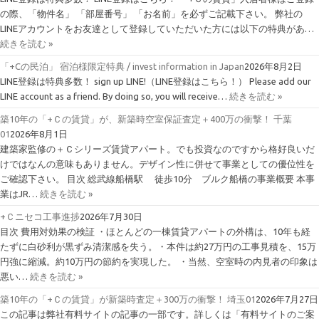
の際、「物件名」 「部屋番号」 「お名前」を必ずご記載下さい。 弊社の
LINEアカウントをお友達として登録していただいた方には以下の特典があ…
続きを読む »
「+Cの民泊」 宿泊様限定特典 / invest information in Japan
2026年8月2日
LINE登録は特典多数！ sign up LINE!（LINE登録はこちら！） Please add our
LINE account as a friend. By doing so, you will receive…
続きを読む »
築10年の「+Ｃの賃貸」が、新築時空室保証査定＋400万の衝撃！ 千葉
01
2026年8月1日
建築家監修の＋Ｃシリーズ賃貸アパート。でも投資なのですから格好良いだ
けではなんの意味もありません。デザイン性に併せて事業としての優位性を
ご確認下さい。 目次 総武線船橋駅 徒歩10分 ブルク船橋の事業概要 本事
業はJR…
続きを読む »
+Ｃニセコ工事進捗
2026年7月30日
目次 費用対効果の検証 ・ほとんどの一棟賃貸アパートの外構は、10年も経
たずに白砂利が黒ずみ清潔感を失う。・本件は約27万円の工事見積を、15万
円強に縮減。約10万円の節約を実現した。 ・当然、空室時の内見者の印象は
悪い…
続きを読む »
築10年の「+Ｃの賃貸」が新築時査定＋300万の衝撃！ 埼玉01
2026年7月27日
この記事は弊社有料サイトの記事の一部です。詳しくは「有料サイトのご案