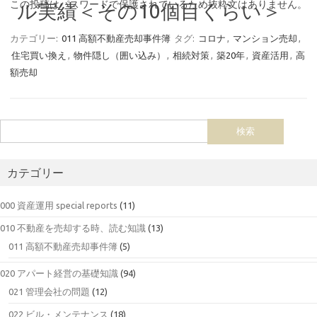
この投稿はパスワードで保護されているため抜粋文はありません。
ル実績＜その10個目くらい＞
カテゴリー:
011 高額不動産売却事件簿
タグ:
コロナ
,
マンション売却
,
住宅買い換え
,
物件隠し（囲い込み）
,
相続対策
,
築20年
,
資産活用
,
高
額売却
カテゴリー
000 資産運用 special reports
(11)
010 不動産を売却する時、読む知識
(13)
011 高額不動産売却事件簿
(5)
020 アパート経営の基礎知識
(94)
021 管理会社の問題
(12)
022 ビル・メンテナンス
(18)