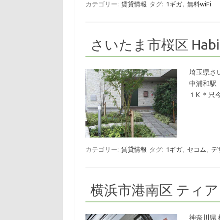
カテゴリー:
賃貸情報
タグ:
1ギガ
,
無料wiFi
さいたま市桜区 Habit
埼玉県さ
中浦和駅
１K ＊只
カテゴリー:
賃貸情報
タグ:
1ギガ
,
セコム
,
デ
横浜市港南区 ティ
神奈川県 