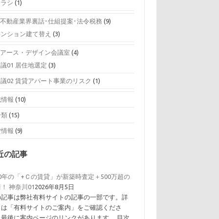
チラシ
(1)
0 不動産業界裏話･仕組提案･法令税務
(9)
マンション建て替え
(3)
0 アース・デザイン会議室
(4)
議01 居住地選定
(3)
会議02 賃貸アパート事業のリスク
(1)
域情報
(10)
分類
(15)
貸情報
(9)
近の記事
0年の「+Ｃの賃貸」が新築時査定＋500万超の
！ 神奈川01
2026年8月5日
の記事は弊社有料サイトの記事の一部です。詳
くは「有料サイトのご案内」をご確認くださ
。最後に案内ページのリンクがあります。 目次