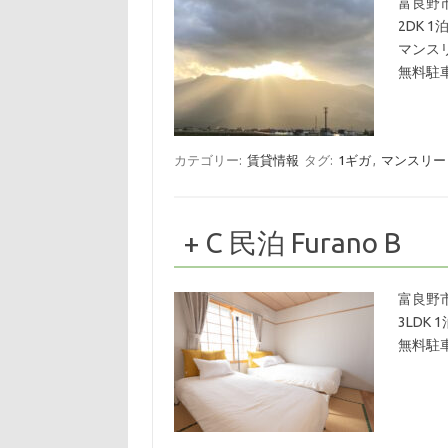
富良野
2DK 1泊
マンス
無料駐車
カテゴリー:
賃貸情報
タグ:
1ギガ
,
マンスリー
+ C 民泊 Furano B
富良野
3LDK 1
無料駐車