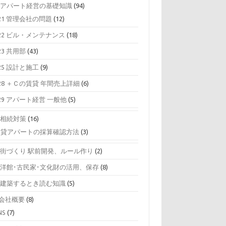
0 アパート経営の基礎知識
(94)
21 管理会社の問題
(12)
22 ビル・メンテナンス
(18)
23 共用部
(43)
25 設計と施工
(9)
28 ＋Ｃの賃貸 年間売上詳細
(6)
29 アパート経営 一般他
(5)
0 相続対策
(16)
賃貸アパートの採算確認方法
(3)
0 街づくり 駅前開発、ルール作り
(2)
0 洋館･古民家･文化財の活用、保存
(8)
0 建築するとき読む知識
(5)
0会社概要
(8)
NS
(7)