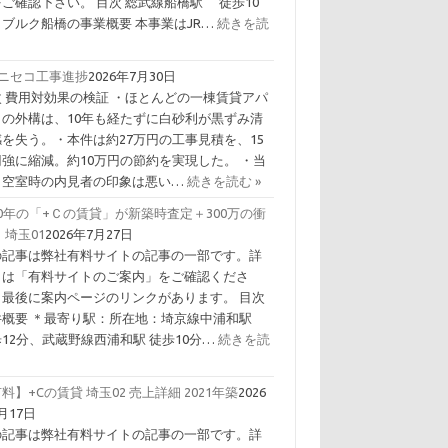
ご確認下さい。 目次 総武線船橋駅 徒歩10
 ブルク船橋の事業概要 本事業はJR…
続きを読
Ｃニセコ工事進捗
2026年7月30日
次 費用対効果の検証 ・ほとんどの一棟賃貸アパ
トの外構は、10年も経たずに白砂利が黒ずみ清
感を失う。・本件は約27万円の工事見積を、15
円強に縮減。約10万円の節約を実現した。 ・当
、空室時の内見者の印象は悪い…
続きを読む »
0年の「+Ｃの賃貸」が新築時査定＋300万の衝
 埼玉01
2026年7月27日
の記事は弊社有料サイトの記事の一部です。詳
くは「有料サイトのご案内」をご確認くださ
。最後に案内ページのリンクがあります。 目次
件概要 ＊最寄り駅：所在地：埼京線中浦和駅
12分、武蔵野線西浦和駅 徒歩10分…
続きを読
料】+Cの賃貸 埼玉02 売上詳細 2021年築
2026
月17日
の記事は弊社有料サイトの記事の一部です。詳