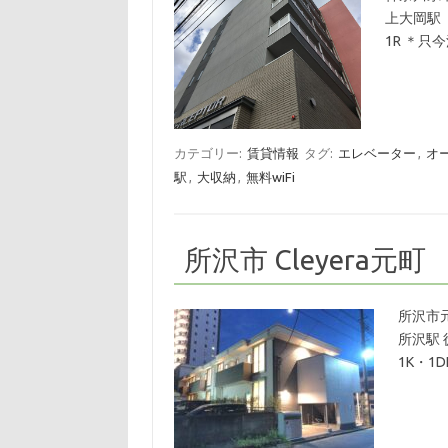
上大岡駅
1R ＊只
カテゴリー:
賃貸情報
タグ:
エレベーター
,
オ
駅
,
大収納
,
無料wiFi
所沢市 Cleyera元町
所沢市
所沢駅 
1K・1