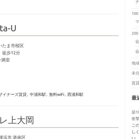
10
a-U
20
会
いたま市桜区
 徒歩12分
今満室
地
未
賃
ザイナーズ賃貸
,
中浦和駅
,
無料wiFi
,
西浦和駅
最
築1
アレ上大岡
衝撃
こ
し
横浜市 港南区
い