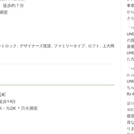
 徒歩約７分
事
か
今満室
きを
「+
LI
の
ートロック
,
デザイナーズ賃貸
,
ファミリータイプ
,
ロフト
,
上大岡
屋
L
た
「+
in 
LI
ちら！
By 
元町
徒歩14分
築
DK・1LDK ＊只今満室
40
建
資
り