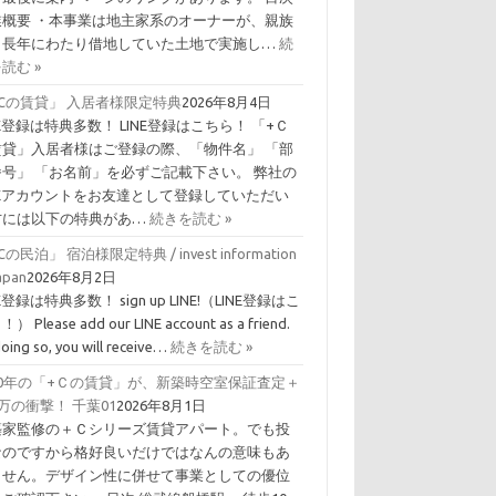
業概要 ・本事業は地主家系のオーナーが、親族
ら長年にわたり借地していた土地で実施し…
続
読む »
Cの賃貸」 入居者様限定特典
2026年8月4日
NE登録は特典多数！ LINE登録はこちら！ 「+Ｃ
賃貸」入居者様はご登録の際、「物件名」 「部
番号」 「お名前」を必ずご記載下さい。 弊社の
INEアカウントをお友達として登録していただい
方には以下の特典があ…
続きを読む »
Cの民泊」 宿泊様限定特典 / invest information
Japan
2026年8月2日
NE登録は特典多数！ sign up LINE!（LINE登録はこ
） Please add our LINE account as a friend.
doing so, you will receive…
続きを読む »
10年の「+Ｃの賃貸」が、新築時空室保証査定＋
0万の衝撃！ 千葉01
2026年8月1日
築家監修の＋Ｃシリーズ賃貸アパート。でも投
なのですから格好良いだけではなんの意味もあ
ません。デザイン性に併せて事業としての優位