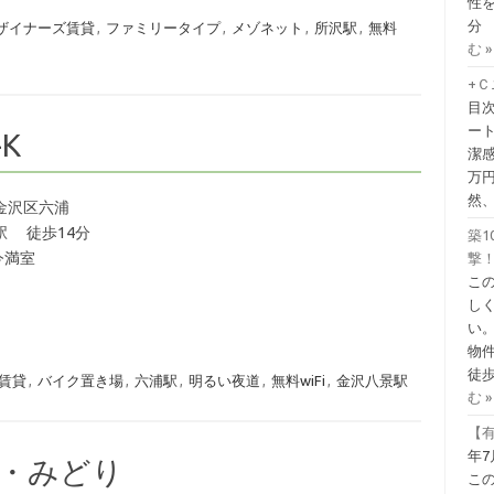
性を
分
ザイナーズ賃貸
,
ファミリータイプ
,
メゾネット
,
所沢駅
,
無料
む »
+
目
ー
K
潔
万
然
金沢区六浦
駅 徒歩14分
築1
今満室
撃！
こ
し
い
物
徒歩
賃貸
,
バイク置き場
,
六浦駅
,
明るい夜道
,
無料wiFi
,
金沢八景駅
む »
【有
年7
ツ・みどり
こ