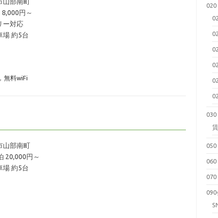
市山部南町
02
 8,000円～
0
リー対応
0
場 約5台
0
0
,
無料wiFi
0
0
03
市山部南町
05
泊 20,000円～
06
場 約5台
07
09
S