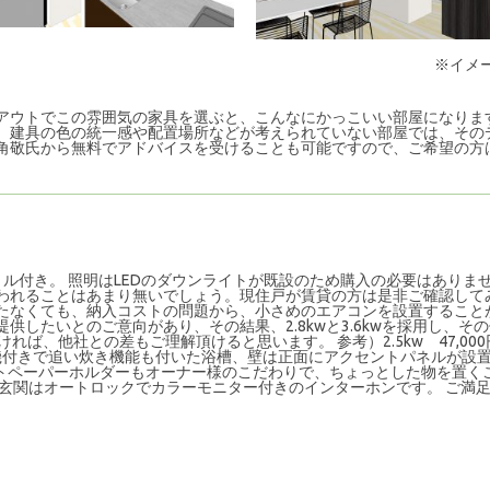
※イメ
アウトでこの雰囲気の家具を選ぶと、こんなにかっこいい部屋になりま
、建具の色の統一感や配置場所などが考えられていない部屋では、その
角敬氏から無料でアドバイスを受けることも可能ですので、ご希望の方
ル付き。 照明はLEDのダウンライトが既設のため購入の必要はありま
れることはあまり無いでしょう。現住戸が賃貸の方は是非ご確認してみて
たなくても、納入コストの問題から、小さめのエアコンを設置すること
供したいとのご意向があり、その結果、2.8kwと3.6kwを採用し、
ば、他社との差もご理解頂けると思います。 参考）2.5kw 47,000円相
乾燥暖房機付きで追い炊き機能も付いた浴槽、壁は正面にアクセントパネルが
ットペーパーホルダーもオーナー様のこだわりで、ちょっとした物を置く
 玄関はオートロックでカラーモニター付きのインターホンです。 ご満