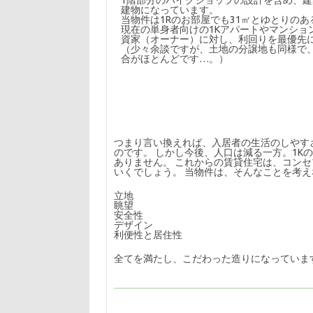
1階部分のバイクショップの設計を含め、
建物になっています。
当物件は1Rのお部屋でも31㎡とゆとりのあ
現在の単身者向けの1Kアパートやマンショ
資家（オーナー）に対し、利回りを最優先
（少々余談ですが、土地の分譲地も同様で
合がほとんどです…。）
つまり言い換えれば、入居者の生活のしやす
のです。 しかし今後、人口は減る一方。1
ありません。 これからの賃貸住宅は、コン
いくでしょう。 当物件は、そんなことを考
立地
眺望
安全性
デザイン
利便性と居住性
全てを満たし、こだわった造りになっていま