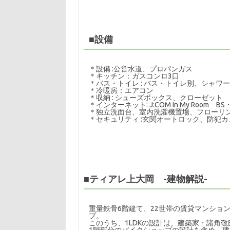
■設備
＊設備 :公営水道、プロパンガス
＊キッチン：ガスコンロ3
口
＊バス・トイレ : バス・トイレ別、シャ
＊冷暖房：エアコン
＊収納 : シューズボックス、クローゼット
＊インターネット: J:COM In My Room 
＊独立洗面台、室内洗濯機置場、フローリ
＊セキュリティ :玄関オートロック、防犯カ
■ティアレ上大岡 -建物解説-
重量鉄骨6階建て、22世帯の賃貸マンションで間
プ。
このうち、1LDKの設計は、建築家・諸角敬