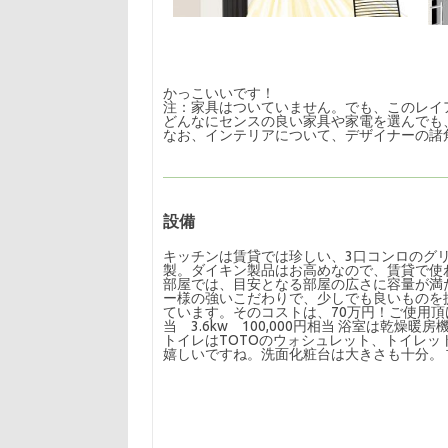
かっこいいです！
注：家具はついていません。でも、このレイ
どんなにセンスの良い家具や家電を選んでも
なお、インテリアについて、デザイナーの諸
設備
キッチンは賃貸では珍しい、3口コンロのグリ
製。ダイキン製品はお高めなので、賃貸で使わ
部屋では、目安となる部屋の広さに容量が満
ー様の強いこだわりで、少しでも良いものを提
ています。そのコストは、70万円！ご使用頂けれ
当 3.6kw 100,000円相当 浴室は
トイレはTOTOのウォシュレット、トイレ
嬉しいですね。洗面化粧台は大きさも十分。