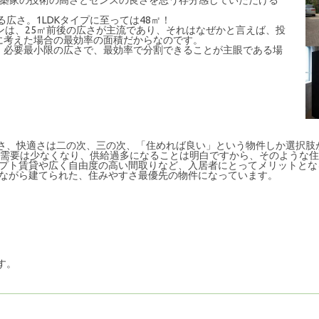
建築家の技術の高さとセンスの良さを思う存分感じていただける
る広さ。1LDKタイプに至っては48㎡！
ンは、25㎡前後の広さが主流であり、それはなぜかと言えば、投
に考えた場合の最効率の面積だからなのです。
、必要最小限の広さで、最効率で分割できることが主眼である場
さ、快適さは二の次、三の次、「住めれば良い」という物件しか選択肢
Kの需要は少なくなり、供給過多になることは明白ですから、そのような
セプト賃貸や広く自由度の高い間取りなど、入居者にとってメリットと
えながら建てられた、住みやすさ最優先の物件になっています。
す。