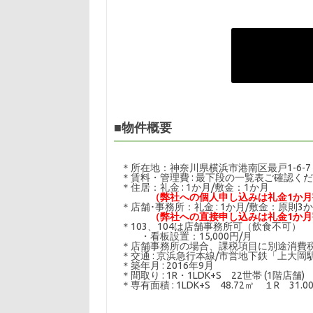
■物件概要
＊所在地：神奈川県横浜市港南区最戸1-6-7
＊賃料・管理費 : 最下段の一覧表ご確認く
＊住居：礼金 : 1か月/敷金：1か月
（弊社への個人申し込みは礼金1か月
＊店舗･事務所：礼金 : 1か月/敷金：原則
（弊社への直接申し込みは礼金1か
＊103、104は店舗事務所可（飲食不可）
・看板設置：15,000円/月
＊店舗事務所の場合、課税項目に別途消費
＊交通 : 京浜急行本線/市営地下鉄「上大岡
＊築年月 : 2016年9月
＊間取り : 1R・1LDK+S 22世帯 (1階店舗)
＊専有面積 : 1LDK+S 48.72㎡ １R 31.