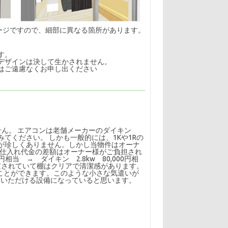
ージですので、細部に異なる箇所があります。
す。
デザインは決して生かされません。
はご遠慮なくお申し出ください
せん。 エアコンは老舗メーカーのダイキン
ください。 しかも一般的には、1Kや1Rの
が珍しくありません。しかし当物件はオーナ
その仕入れ代金の差額はオーナー様がご負担され
当 → ダイキン 2.8kw 80,000円相
設置されていて棚はクリアで清潔感があります。
ことができます。このような小さな気遣いが
足いただける設備になっていると思います。