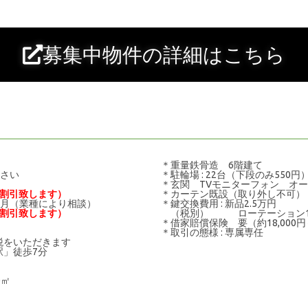
募集中物件の詳細はこちら
＊重量鉄骨造 6階建て
ださい
＊駐輪場 : 22台（下段のみ550円
＊玄関 TVモニターフォン オ
割引致します）
＊カーテン既設（取り外し不可）
3か月（業種により相談）
＊鍵交換費用 : 新品2.5万円
月割引致します）
（税別） ローテーション1
＊借家賠償保険 要（約18,000円
＊取引の態様 : 専属専任
税をいただきます
駅」徒歩7分
00㎡