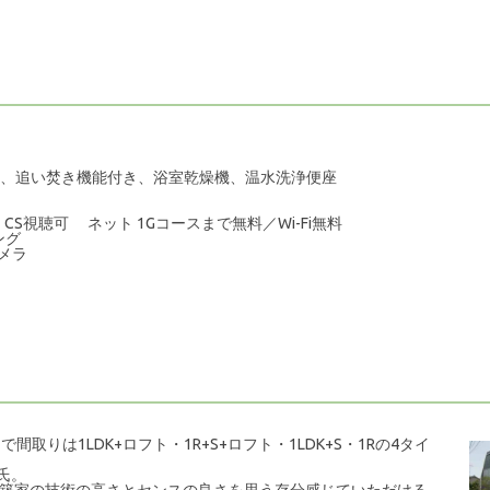
ワー、追い焚き機能付き、浴室乾燥機、温水洗浄便座
BS・CS視聴可 ネット
1G
コース
まで無料／Wi-Fi無料
ング
メラ
取りは1LDK+ロフト・1R+S+ロフト・1LDK+S・1Rの4タイ
氏。