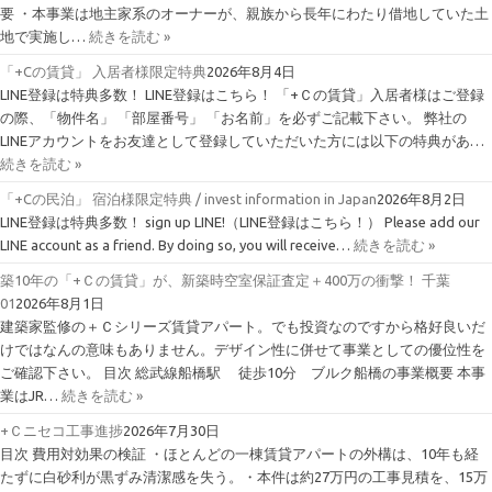
要 ・本事業は地主家系のオーナーが、親族から長年にわたり借地していた土
地で実施し…
続きを読む »
「+Cの賃貸」 入居者様限定特典
2026年8月4日
LINE登録は特典多数！ LINE登録はこちら！ 「+Ｃの賃貸」入居者様はご登録
の際、「物件名」 「部屋番号」 「お名前」を必ずご記載下さい。 弊社の
LINEアカウントをお友達として登録していただいた方には以下の特典があ…
続きを読む »
「+Cの民泊」 宿泊様限定特典 / invest information in Japan
2026年8月2日
LINE登録は特典多数！ sign up LINE!（LINE登録はこちら！） Please add our
LINE account as a friend. By doing so, you will receive…
続きを読む »
築10年の「+Ｃの賃貸」が、新築時空室保証査定＋400万の衝撃！ 千葉
01
2026年8月1日
建築家監修の＋Ｃシリーズ賃貸アパート。でも投資なのですから格好良いだ
けではなんの意味もありません。デザイン性に併せて事業としての優位性を
ご確認下さい。 目次 総武線船橋駅 徒歩10分 ブルク船橋の事業概要 本事
業はJR…
続きを読む »
+Ｃニセコ工事進捗
2026年7月30日
目次 費用対効果の検証 ・ほとんどの一棟賃貸アパートの外構は、10年も経
たずに白砂利が黒ずみ清潔感を失う。・本件は約27万円の工事見積を、15万