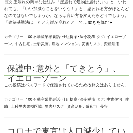
目次 崖崩れの簡単な仕組み 「崖崩れで建物は崩れない」と、いわ
れても、「いい加減なことをいうな！」と、思われる方がほとんど
なのではないでしょうか。ならば言い方を変えたらどうでしょう。
「建築基準法は、たとえ崖が崩れたとして…
続きを読む »
カテゴリー:
100 不動産業界裏話･仕組提案･法令税務
タグ:
イエローゾ
ーン
,
中古住宅
,
土砂災害
,
崖地マンション
,
災害リスク
,
資産活用
保護中: 意外と「てきとう」、
イエローゾーン
この投稿はパスワードで保護されているため抜粋文はありません。
カテゴリー:
100 不動産業界裏話･仕組提案･法令税務
タグ:
中古住宅
,
佐
助
,
土砂災害警戒区域
,
災害リスク
,
資産活用
,
鎌倉市
,
長谷
コロナで東京は人口減少してい