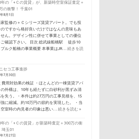
10年の「+Ｃの賃貸」が、新築時空室保証査定＋
0万の衝撃！ 千葉01
6年8月1日
築家監修の＋Ｃシリーズ賃貸アパート。でも投
なのですから格好良いだけではなんの意味もあ
ません。デザイン性に併せて事業としての優位
ご確認下さい。 目次 総武線船橋駅 徒歩10
 ブルク船橋の事業概要 本事業はJR…
続きを読
Ｃニセコ工事進捗
6年7月30日
次 費用対効果の検証 ・ほとんどの一棟賃貸アパ
トの外構は、10年も経たずに白砂利が黒ずみ清
感を失う。・本件は約27万円の工事見積を、15
円強に縮減。約10万円の節約を実現した。 ・当
、空室時の内見者の印象は悪い…
続きを読む »
0年の「+Ｃの賃貸」が新築時査定＋300万の衝
 埼玉01
6年7月27日