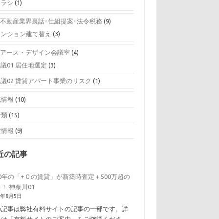
チラシ
(1)
0 不動産業界裏話･仕組提案･法令税務
(9)
マンション建て替え
(3)
0 アース・デザイン会議室
(4)
議01 居住地選定
(3)
会議02 賃貸アパート事業のリスク
(1)
域情報
(10)
分類
(15)
貸情報
(9)
近の記事
0年の「+Ｃの賃貸」が新築時査定＋500万超の
！ 神奈川01
6年8月5日
の記事は弊社有料サイトの記事の一部です。詳
くは「有料サイトのご案内」をご確認くださ