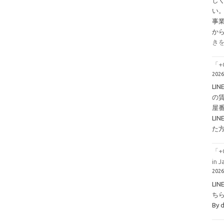
い
事
か
きを
「+
202
LI
の
屋
L
た
「+
in 
202
LI
ちら！
By 