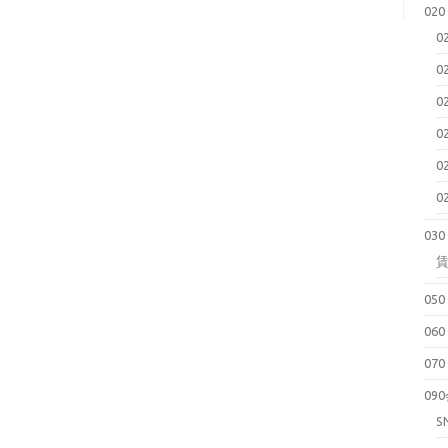
02
0
0
0
0
0
0
03
05
06
07
09
S