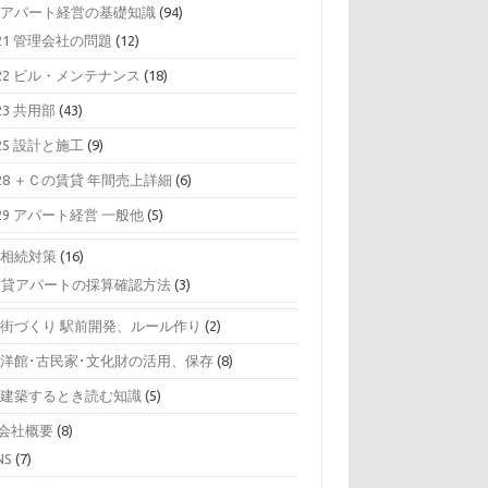
0 アパート経営の基礎知識
(94)
21 管理会社の問題
(12)
22 ビル・メンテナンス
(18)
23 共用部
(43)
25 設計と施工
(9)
28 ＋Ｃの賃貸 年間売上詳細
(6)
29 アパート経営 一般他
(5)
0 相続対策
(16)
賃貸アパートの採算確認方法
(3)
0 街づくり 駅前開発、ルール作り
(2)
0 洋館･古民家･文化財の活用、保存
(8)
0 建築するとき読む知識
(5)
0会社概要
(8)
NS
(7)