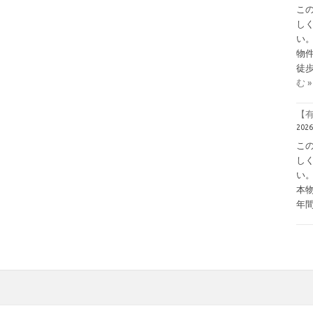
こ
し
い
物
徒歩
む »
【有
202
こ
し
い
本
年