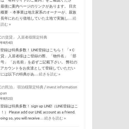
。最後に案内ページのリンクがあります。 目次
業概要 ・本事業は地主家系のオーナーが、親族
ら長年にわたり借地していた土地で実施し…
続
読む »
Cの賃貸」 入居者様限定特典
6年8月4日
NE登録は特典多数！ LINE登録はこちら！ 「+Ｃ
賃貸」入居者様はご登録の際、「物件名」 「部
番号」 「お名前」を必ずご記載下さい。 弊社の
INEアカウントをお友達として登録していただい
方には以下の特典があ…
続きを読む »
Cの民泊」 宿泊様限定特典 / invest information
Japan
6年8月2日
NE登録は特典多数！ sign up LINE!（LINE登録はこ
） Please add our LINE account as a friend.
doing so, you will receive…
続きを読む »