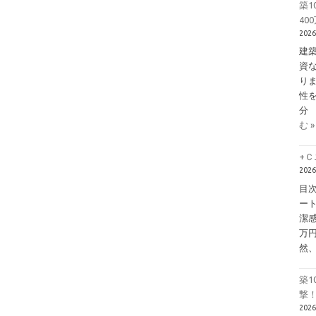
築
40
202
建
資
り
性を
分
む »
+
202
目
ー
潔
万
然
築1
撃！
202