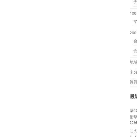
10
20
会
地
未
賃
最
築1
衝撃
202
こ
し