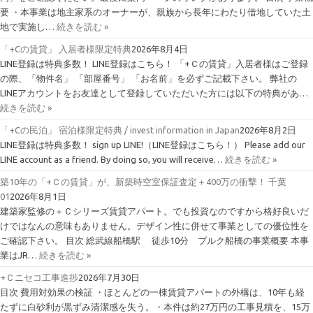
要 ・本事業は地主家系のオーナーが、親族から長年にわたり借地していた土
地で実施し…
続きを読む »
「+Cの賃貸」 入居者様限定特典
2026年8月4日
LINE登録は特典多数！ LINE登録はこちら！ 「+Ｃの賃貸」入居者様はご登録
の際、「物件名」 「部屋番号」 「お名前」を必ずご記載下さい。 弊社の
LINEアカウントをお友達として登録していただいた方には以下の特典があ…
続きを読む »
「+Cの民泊」 宿泊様限定特典 / invest information in Japan
2026年8月2日
LINE登録は特典多数！ sign up LINE!（LINE登録はこちら！） Please add our
LINE account as a friend. By doing so, you will receive…
続きを読む »
築10年の「+Ｃの賃貸」が、新築時空室保証査定＋400万の衝撃！ 千葉
01
2026年8月1日
建築家監修の＋Ｃシリーズ賃貸アパート。でも投資なのですから格好良いだ
けではなんの意味もありません。デザイン性に併せて事業としての優位性を
ご確認下さい。 目次 総武線船橋駅 徒歩10分 ブルク船橋の事業概要 本事
業はJR…
続きを読む »
+Ｃニセコ工事進捗
2026年7月30日
目次 費用対効果の検証 ・ほとんどの一棟賃貸アパートの外構は、10年も経
たずに白砂利が黒ずみ清潔感を失う。・本件は約27万円の工事見積を、15万