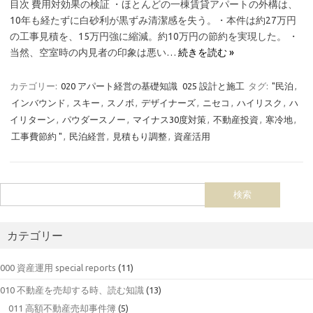
目次 費用対効果の検証 ・ほとんどの一棟賃貸アパートの外構は、
10年も経たずに白砂利が黒ずみ清潔感を失う。・本件は約27万円
の工事見積を、15万円強に縮減。約10万円の節約を実現した。 ・
当然、空室時の内見者の印象は悪い…
続きを読む »
カテゴリー:
020 アパート経営の基礎知識
025 設計と施工
タグ:
"民泊
,
インバウンド
,
スキー
,
スノボ
,
デザイナーズ
,
ニセコ
,
ハイリスク
,
ハ
イリターン
,
パウダースノー
,
マイナス30度対策
,
不動産投資
,
寒冷地
,
工事費節約 "
,
民泊経営
,
見積もり調整
,
資産活用
カテゴリー
000 資産運用 special reports
(11)
010 不動産を売却する時、読む知識
(13)
011 高額不動産売却事件簿
(5)