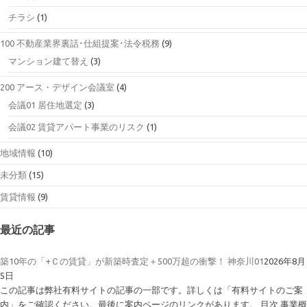
チラシ
(1)
100 不動産業界裏話･仕組提案･法令税務
(9)
マンション建て替え
(3)
200 アース・デザイン会議室
(4)
会議01 居住地選定
(3)
会議02 賃貸アパート事業のリスク
(1)
地域情報
(10)
未分類
(15)
賃貸情報
(9)
最近の記事
築10年の「+Ｃの賃貸」が新築時査定＋500万超の衝撃！ 神奈川01
2026年8月
5日
この記事は弊社有料サイトの記事の一部です。詳しくは「有料サイトのご案
内」をご確認ください。最後に案内ページのリンクがあります。 目次 事業概