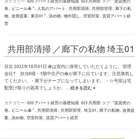
カテゴリー:
020 アパート経営の基礎知識
023 共用部
タグ:
"賃貸虎の
巻
,
ビニール傘 "
,
人気のアパート
,
共用部清掃
,
共用部管理
,
廊下の私
物
,
改善提案
,
東京01 "
,
決め物
,
物件隠し
,
空室対策
,
賃貸アパート経
営
共用部清掃 ／廊下の私物 埼玉01
目次 2022年10月01日 傘は室内に保管していただくように。 管理
会社T 担当K様・1階中住戸の傘が廊下に出ています。注意換気し
てください。・廊下がチープになってしまいます。 ・☆号室は宅
配受け取りの器具でしょうか。…
続きを読む »
カテゴリー:
020 アパート経営の基礎知識
023 共用部
タグ:
"賃貸虎の
巻
,
ビニール傘 "
,
共用部清掃
,
共用部管理
,
埼玉01
,
廊下の私物
,
改善提
案
,
決め物
,
空室対策
,
賃貸アパート経営