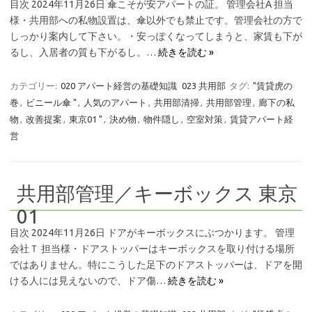
目次 2024年11月26日 傘こそが安アパートの証。 管理会社A 担当
様・共用部への私物設置は、傘以外でも禁止です。管理会社の方で
しっかり案内して下さい。・安っぽくなってしまうと、家賃も下が
るし、入居者の質も下がるし。…
続きを読む »
カテゴリー:
020 アパート経営の基礎知識
023 共用部
タグ:
"賃貸虎の
巻
,
ビニール傘 "
,
人気のアパート
,
共用部清掃
,
共用部管理
,
廊下の私
物
,
改善提案
,
東京01 "
,
決め物
,
物件隠し
,
空室対策
,
賃貸アパート経
営
共用部管理／キーボックス 東京
01
目次 2024年11月26日 ドアがキーボックスにぶつかります。 管理
会社Ｔ 担当様・ドアストッパーはキーボックスを取り付ける場所
ではありません。特にこうした足下のドアストッパーは、ドアを開
ける人には見えないので、ドア傷…
続きを読む »