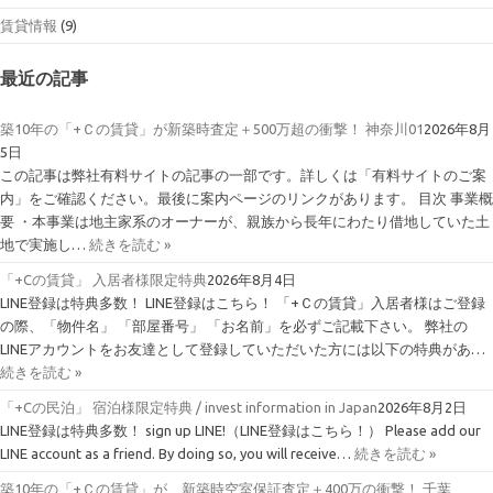
賃貸情報
(9)
最近の記事
築10年の「+Ｃの賃貸」が新築時査定＋500万超の衝撃！ 神奈川01
2026年8月
5日
この記事は弊社有料サイトの記事の一部です。詳しくは「有料サイトのご案
内」をご確認ください。最後に案内ページのリンクがあります。 目次 事業概
要 ・本事業は地主家系のオーナーが、親族から長年にわたり借地していた土
地で実施し…
続きを読む »
「+Cの賃貸」 入居者様限定特典
2026年8月4日
LINE登録は特典多数！ LINE登録はこちら！ 「+Ｃの賃貸」入居者様はご登録
の際、「物件名」 「部屋番号」 「お名前」を必ずご記載下さい。 弊社の
LINEアカウントをお友達として登録していただいた方には以下の特典があ…
続きを読む »
「+Cの民泊」 宿泊様限定特典 / invest information in Japan
2026年8月2日
LINE登録は特典多数！ sign up LINE!（LINE登録はこちら！） Please add our
LINE account as a friend. By doing so, you will receive…
続きを読む »
築10年の「+Ｃの賃貸」が、新築時空室保証査定＋400万の衝撃！ 千葉