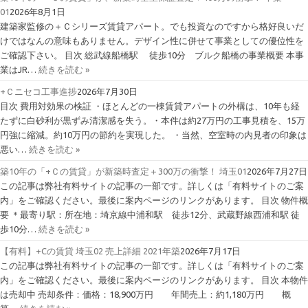
01
2026年8月1日
建築家監修の＋Ｃシリーズ賃貸アパート。でも投資なのですから格好良いだ
けではなんの意味もありません。デザイン性に併せて事業としての優位性を
ご確認下さい。 目次 総武線船橋駅 徒歩10分 ブルク船橋の事業概要 本事
業はJR…
続きを読む »
+Ｃニセコ工事進捗
2026年7月30日
目次 費用対効果の検証 ・ほとんどの一棟賃貸アパートの外構は、10年も経
たずに白砂利が黒ずみ清潔感を失う。・本件は約27万円の工事見積を、15万
円強に縮減。約10万円の節約を実現した。 ・当然、空室時の内見者の印象は
悪い…
続きを読む »
築10年の「+Ｃの賃貸」が新築時査定＋300万の衝撃！ 埼玉01
2026年7月27日
この記事は弊社有料サイトの記事の一部です。詳しくは「有料サイトのご案
内」をご確認ください。最後に案内ページのリンクがあります。 目次 物件概
要 ＊最寄り駅：所在地：埼京線中浦和駅 徒歩12分、武蔵野線西浦和駅 徒
歩10分…
続きを読む »
【有料】+Cの賃貸 埼玉02 売上詳細 2021年築
2026年7月17日
この記事は弊社有料サイトの記事の一部です。詳しくは「有料サイトのご案
内」をご確認ください。最後に案内ページのリンクがあります。 目次 本物件
は売却中 売却条件：価格：18,900万円 年間売上：約1,180万円 概