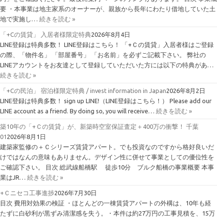
要 ・本事業は地主家系のオーナーが、親族から長年にわたり借地していた土
地で実施し…
続きを読む »
「+Cの賃貸」 入居者様限定特典
2026年8月4日
LINE登録は特典多数！ LINE登録はこちら！ 「+Ｃの賃貸」入居者様はご登録
の際、「物件名」 「部屋番号」 「お名前」を必ずご記載下さい。 弊社の
LINEアカウントをお友達として登録していただいた方には以下の特典があ…
続きを読む »
「+Cの民泊」 宿泊様限定特典 / invest information in Japan
2026年8月2日
LINE登録は特典多数！ sign up LINE!（LINE登録はこちら！） Please add our
LINE account as a friend. By doing so, you will receive…
続きを読む »
築10年の「+Ｃの賃貸」が、新築時空室保証査定＋400万の衝撃！ 千葉
01
2026年8月1日
建築家監修の＋Ｃシリーズ賃貸アパート。でも投資なのですから格好良いだ
けではなんの意味もありません。デザイン性に併せて事業としての優位性を
ご確認下さい。 目次 総武線船橋駅 徒歩10分 ブルク船橋の事業概要 本事
業はJR…
続きを読む »
+Ｃニセコ工事進捗
2026年7月30日
目次 費用対効果の検証 ・ほとんどの一棟賃貸アパートの外構は、10年も経
たずに白砂利が黒ずみ清潔感を失う。・本件は約27万円の工事見積を、15万