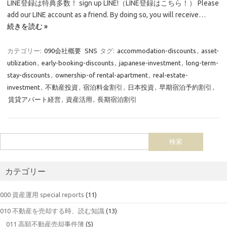
LINE登録は特典多数！ sign up LINE!（LINE登録はこちら！） Please
add our LINE account as a friend. By doing so, you will receive…
続きを読む »
カテゴリー:
090会社概要
SNS
タグ:
accommodation-discounts
,
asset-
utilization
,
early-booking-discounts
,
japanese-investment
,
long-term-
stay-discounts
,
ownership-of rental-apartment
,
real-estate-
investment
,
不動産投資
,
宿泊料金割引
,
日本投資
,
早期宿泊予約割引
,
賃貸アパート経営
,
資産活用
,
長期宿泊割引
カテゴリー
000 資産運用 special reports
(11)
010 不動産を売却する時、読む知識
(13)
011 高額不動産売却事件簿
(5)