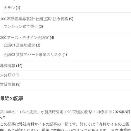
チラシ
(1)
100 不動産業界裏話･仕組提案･法令税務
(9)
マンション建て替え
(3)
200 アース・デザイン会議室
(4)
会議01 居住地選定
(3)
会議02 賃貸アパート事業のリスク
(1)
地域情報
(10)
未分類
(15)
賃貸情報
(9)
最近の記事
築10年の「+Ｃの賃貸」が新築時査定＋500万超の衝撃！ 神奈川01
2026年8月
5日
この記事は弊社有料サイトの記事の一部です。詳しくは「有料サイトのご案
内」をご確認ください。最後に案内ページのリンクがあります。 目次 事業概