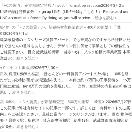
「+Cの民泊」 宿泊様限定特典 / invest information in Japan
2026年8月2日
LINE登録は特典多数！ sign up LINE!（LINE登録はこちら！） Please add our
LINE account as a friend. By doing so, you will receive…
続きを読む »
築10年の「+Ｃの賃貸」が、新築時空室保証査定＋400万の衝撃！ 千葉
01
2026年8月1日
建築家監修の＋Ｃシリーズ賃貸アパート。でも投資なのですから格好良いだ
けではなんの意味もありません。デザイン性に併せて事業としての優位性を
ご確認下さい。 目次 総武線船橋駅 徒歩10分 ブルク船橋の事業概要 本事
業はJR…
続きを読む »
+Ｃニセコ工事進捗
2026年7月30日
目次 費用対効果の検証 ・ほとんどの一棟賃貸アパートの外構は、10年も経
たずに白砂利が黒ずみ清潔感を失う。・本件は約27万円の工事見積を、15万
円強に縮減。約10万円の節約を実現した。 ・当然、空室時の内見者の印象は
悪い…
続きを読む »
築10年の「+Ｃの賃貸」が新築時査定＋300万の衝撃！ 埼玉01
2026年7月27日
この記事は弊社有料サイトの記事の一部です。詳しくは「有料サイトのご案
内」をご確認ください。最後に案内ページのリンクがあります。 目次 物件概
要 ＊最寄り駅：所在地：埼京線中浦和駅 徒歩12分、武蔵野線西浦和駅 徒
歩10分…
続きを読む »