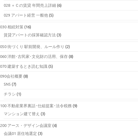
028 ＋Ｃの賃貸 年間売上詳細
(6)
029 アパート経営 一般他
(5)
030 相続対策
(16)
賃貸アパートの採算確認方法
(3)
050 街づくり 駅前開発、ルール作り
(2)
060 洋館･古民家･文化財の活用、保存
(8)
070 建築するとき読む知識
(5)
090会社概要
(8)
SNS
(7)
チラシ
(1)
100 不動産業界裏話･仕組提案･法令税務
(9)
マンション建て替え
(3)
200 アース・デザイン会議室
(4)
会議01 居住地選定
(3)