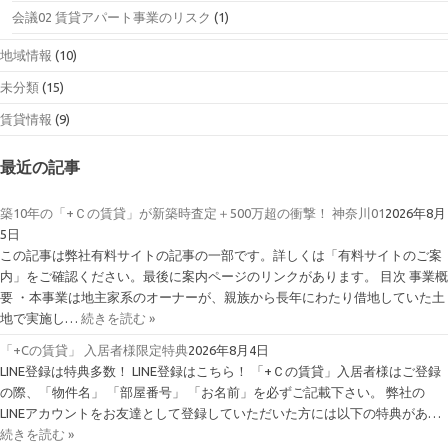
会議02 賃貸アパート事業のリスク
(1)
地域情報
(10)
未分類
(15)
賃貸情報
(9)
最近の記事
築10年の「+Ｃの賃貸」が新築時査定＋500万超の衝撃！ 神奈川01
2026年8月
5日
この記事は弊社有料サイトの記事の一部です。詳しくは「有料サイトのご案
内」をご確認ください。最後に案内ページのリンクがあります。 目次 事業概
要 ・本事業は地主家系のオーナーが、親族から長年にわたり借地していた土
地で実施し…
続きを読む »
「+Cの賃貸」 入居者様限定特典
2026年8月4日
LINE登録は特典多数！ LINE登録はこちら！ 「+Ｃの賃貸」入居者様はご登録
の際、「物件名」 「部屋番号」 「お名前」を必ずご記載下さい。 弊社の
LINEアカウントをお友達として登録していただいた方には以下の特典があ…
続きを読む »