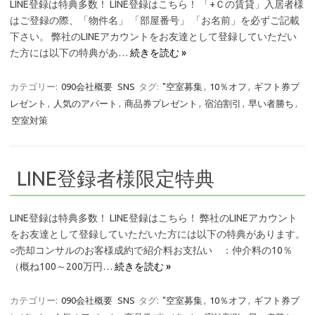
LINE登録は特典多数！ LINE登録はこちら！ 「+Ｃの賃貸」入居者様
はご登録の際、「物件名」 「部屋番号」 「お名前」を必ずご記載
下さい。 弊社のLINEアカウントをお友達として登録していただい
た方には以下の特典があ…
続きを読む »
カテゴリー:
090会社概要
SNS
タグ:
"空室募集
,
10％オフ
,
ギフト券プ
レゼント
,
人気のアパート
,
商品券プレゼント
,
宿泊割引
,
早い者勝ち
,
空室対策
LINE登録者様限定特典
LINE登録は特典多数！ LINE登録はこちら！ 弊社のLINEアカウント
をお友達として登録していただいた方には以下の特典があります。
○売却コンサルのお客様成約で紹介料お支払い ：仲介料の10％
（概ね100～200万円…
続きを読む »
カテゴリー:
090会社概要
SNS
タグ:
"空室募集
,
10％オフ
,
ギフト券プ