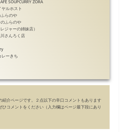
 SOUPCURRY ZORA
イヤルホスト
のふらのや
ーのふらのや
（トレジャーの姉妹店）
 旭川さんろく店
ry
カレーきち
の紹介ページです。２点以下の辛口コメントもあります
ぜひコメントをください（入力欄はページ最下段にあり