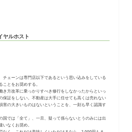
イヤルホスト
、チェーンは専門店以下であるという思い込みをしている
ることをお奨めする。
働き方改革に乗っかりすべき修行をしなかったからといっ
の保証をしない。不動産は大手に任せても高くは売れない
損害の大きいものはないということを、一刻も早く認識す
の国では「全て」、一旦、疑って係らないとうのみには出
違いなくお奨め。
なく、これだけ美味しくいただけるなら、2,000円もま