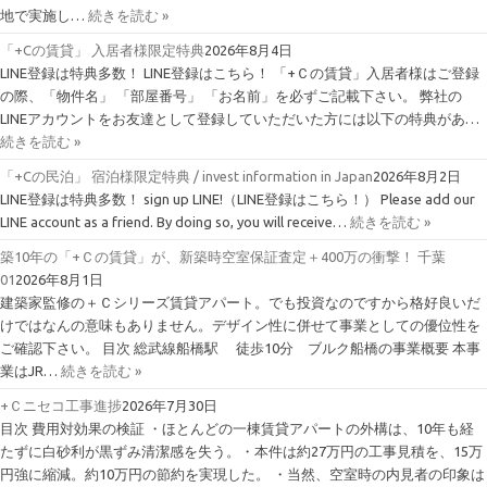
地で実施し…
続きを読む »
「+Cの賃貸」 入居者様限定特典
2026年8月4日
LINE登録は特典多数！ LINE登録はこちら！ 「+Ｃの賃貸」入居者様はご登録
の際、「物件名」 「部屋番号」 「お名前」を必ずご記載下さい。 弊社の
LINEアカウントをお友達として登録していただいた方には以下の特典があ…
続きを読む »
「+Cの民泊」 宿泊様限定特典 / invest information in Japan
2026年8月2日
LINE登録は特典多数！ sign up LINE!（LINE登録はこちら！） Please add our
LINE account as a friend. By doing so, you will receive…
続きを読む »
築10年の「+Ｃの賃貸」が、新築時空室保証査定＋400万の衝撃！ 千葉
01
2026年8月1日
建築家監修の＋Ｃシリーズ賃貸アパート。でも投資なのですから格好良いだ
けではなんの意味もありません。デザイン性に併せて事業としての優位性を
ご確認下さい。 目次 総武線船橋駅 徒歩10分 ブルク船橋の事業概要 本事
業はJR…
続きを読む »
+Ｃニセコ工事進捗
2026年7月30日
目次 費用対効果の検証 ・ほとんどの一棟賃貸アパートの外構は、10年も経
たずに白砂利が黒ずみ清潔感を失う。・本件は約27万円の工事見積を、15万
円強に縮減。約10万円の節約を実現した。 ・当然、空室時の内見者の印象は