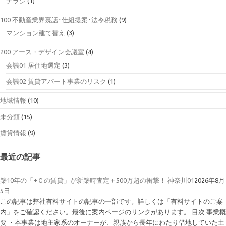
チラシ
(1)
100 不動産業界裏話･仕組提案･法令税務
(9)
マンション建て替え
(3)
200 アース・デザイン会議室
(4)
会議01 居住地選定
(3)
会議02 賃貸アパート事業のリスク
(1)
地域情報
(10)
未分類
(15)
賃貸情報
(9)
最近の記事
築10年の「+Ｃの賃貸」が新築時査定＋500万超の衝撃！ 神奈川01
2026年8月
5日
この記事は弊社有料サイトの記事の一部です。詳しくは「有料サイトのご案
内」をご確認ください。最後に案内ページのリンクがあります。 目次 事業概
要 ・本事業は地主家系のオーナーが、親族から長年にわたり借地していた土