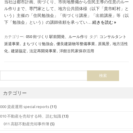
当社は都市計画、街づくり、市街地整備から住民主導の任意のルー
ル作りまで、専門家として、地方公共団体様（以下「貴市町村」と
いう）主催の「住民勉強会」「街づくり講座」「出前講座」等（以
下「勉強会」という）の講師依頼を承ってい…
続きを読む »
カテゴリー:
050 街づくり 駅前開発、ルール作り
タグ:
コンサルタント
派遣事業
,
まちづくり勉強会
,
優良建築物等整備事業
,
原風景
,
地方活性
化
,
建築協定
,
法定再開発事業
,
洋館古民家保存活用
カテゴリー
000 資産運用 special reports
(11)
010 不動産を売却する時、読む知識
(13)
011 高額不動産売却事件簿
(5)