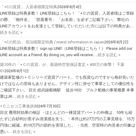
「+Cの賃貸」 入居者様限定特典
2026年8月4日
LINE登録は特典多数！ LINE登録はこちら！ 「+Ｃの賃貸」入居者様はご登録
の際、「物件名」 「部屋番号」 「お名前」を必ずご記載下さい。 弊社の
LINEアカウントをお友達として登録していただいた方には以下の特典があ…
続きを読む »
「+Cの民泊」 宿泊様限定特典 / invest information in Japan
2026年8月2日
LINE登録は特典多数！ sign up LINE!（LINE登録はこちら！） Please add our
LINE account as a friend. By doing so, you will receive…
続きを読む »
築10年の「+Ｃの賃貸」が、新築時空室保証査定＋400万の衝撃！ 千葉
01
2026年8月1日
建築家監修の＋Ｃシリーズ賃貸アパート。でも投資なのですから格好良いだ
けではなんの意味もありません。デザイン性に併せて事業としての優位性を
ご確認下さい。 目次 総武線船橋駅 徒歩10分 ブルク船橋の事業概要 本事
業はJR…
続きを読む »
+Ｃニセコ工事進捗
2026年7月30日
目次 費用対効果の検証 ・ほとんどの一棟賃貸アパートの外構は、10年も経
たずに白砂利が黒ずみ清潔感を失う。・本件は約27万円の工事見積を、15万
円強に縮減。約10万円の節約を実現した。 ・当然、空室時の内見者の印象は
悪い…
続きを読む »