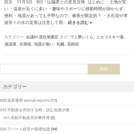
目次 11月5日、8日：山脇君との意見交換 はじめに ・土地が安
い ・温泉が近くに多い ・趣味やスポーツに移動時間が掛からず、
便利 ・地震があっても平野なので、被害が限定的？ ・土石流や津
波等々の水の災害は注意して用…
続きを読む »
カテゴリー:
会議01 居住地選定
タグ:
ウニ蟹いくら
,
ニセコスキー場
,
低湿度
,
住環境
,
地震が無い
,
札幌
,
花粉症
カテゴリー
000 資産運用 special reports
(11)
010 不動産を売却する時、読む知識
(13)
011 高額不動産売却事件簿
(5)
020 アパート経営の基礎知識
(94)