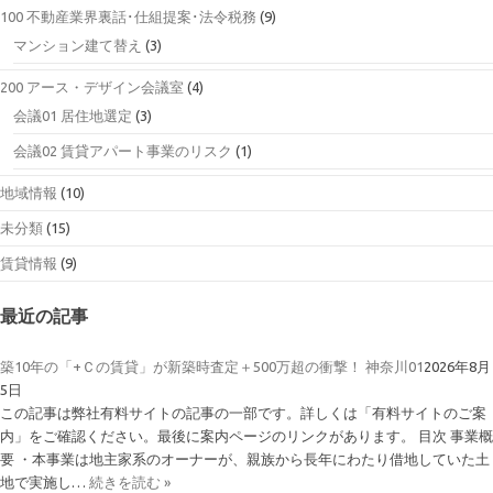
100 不動産業界裏話･仕組提案･法令税務
(9)
マンション建て替え
(3)
200 アース・デザイン会議室
(4)
会議01 居住地選定
(3)
会議02 賃貸アパート事業のリスク
(1)
地域情報
(10)
未分類
(15)
賃貸情報
(9)
最近の記事
築10年の「+Ｃの賃貸」が新築時査定＋500万超の衝撃！ 神奈川01
2026年8月
5日
この記事は弊社有料サイトの記事の一部です。詳しくは「有料サイトのご案
内」をご確認ください。最後に案内ページのリンクがあります。 目次 事業概
要 ・本事業は地主家系のオーナーが、親族から長年にわたり借地していた土
地で実施し…
続きを読む »