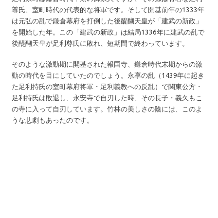
尊氏、室町時代の代表的な将軍です。そして開基前年の1333年
は元弘の乱で鎌倉幕府を打倒した後醍醐天皇が「建武の新政」
を開始した年。この「建武の新政」は結局1336年に建武の乱で
後醍醐天皇が足利尊氏に敗れ、短期間で終わっています。
そのような激動期に開基された報国寺、鎌倉時代末期からの激
動の時代を目にしていたのでしょう。永享の乱（1439年に起き
た足利持氏の室町幕府将軍・足利義教への反乱）で関東公方・
足利持氏は敗退し、永安寺で自刃した時、その長子・義久もこ
の寺に入って自刃しています。竹林の美しさの陰には、このよ
うな悲劇もあったのです。