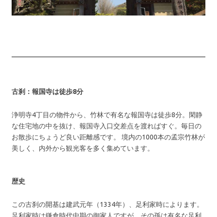
古刹：報国寺は徒歩8分
浄明寺4丁目の物件から、竹林で有名な報国寺は徒歩8分。閑静
な住宅地の中を抜け、報国寺入口交差点を渡ればすぐ。毎日の
お散歩にちょうど良い距離感です。 境内の1000本の孟宗竹林が
美しく、内外から観光客を多く集めています。
歴史
この古刹の開基は建武元年（1334年）、足利家時によります。
足利家時は鎌倉時代中期の御家人ですが、その孫は有名な足利